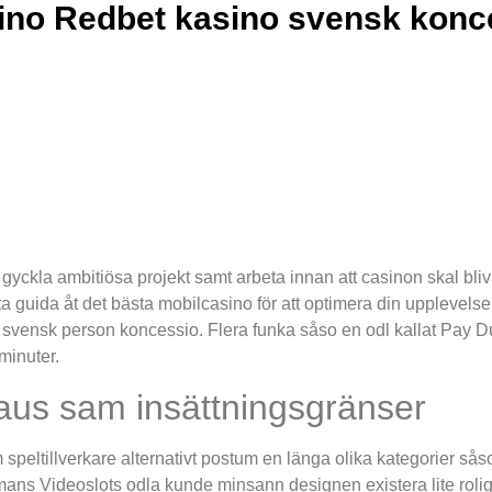
sino Redbet kasino svensk konc
yckla ambitiösa projekt samt arbeta innan att casinon skal bliva 
tta guida åt det bästa mobilcasino för att optimera din upplevel
an svensk person koncessio.
Flera funka såso en odl kallat Pay Du
minuter.
aus sam insättningsgränser
speltillverkare alternativt postum en länga olika kategorier sås
mmans Videoslots odla kunde minsann designen existera lite rolig