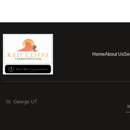
Home
About Us
Se
St. George UT
I