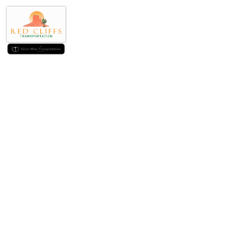
Kika all nya s