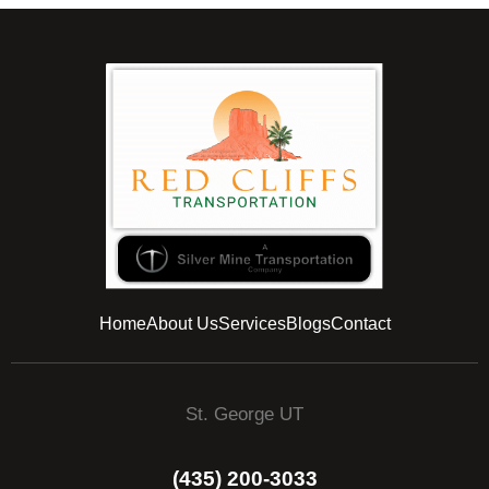
Home
About Us
Services
Blogs
Contact
St. George UT
(435) 200-3033