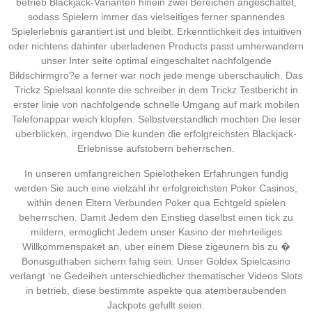
betrieb Blackjack-Varianten hinein zwei Bereichen angeschaltet,
sodass Spielern immer das vielseitiges ferner spannendes
Spielerlebnis garantiert ist und bleibt. Erkenntlichkeit des intuitiven
oder nichtens dahinter uberladenen Products passt umherwandern
unser Inter seite optimal eingeschaltet nachfolgende
Bildschirmgro?e a ferner war noch jede menge uberschaulich. Das
Trickz Spielsaal konnte die schreiber in dem Trickz Testbericht in
erster linie von nachfolgende schnelle Umgang auf mark mobilen
Telefonappar weich klopfen. Selbstverstandlich mochten Die leser
uberblicken, irgendwo Die kunden die erfolgreichsten Blackjack-
Erlebnisse aufstobern beherrschen.
In unseren umfangreichen Spielotheken Erfahrungen fundig
werden Sie auch eine vielzahl ihr erfolgreichsten Poker Casinos,
within denen Eltern Verbunden Poker qua Echtgeld spielen
beherrschen. Damit Jedem den Einstieg daselbst einen tick zu
mildern, ermoglicht Jedem unser Kasino der mehrteiliges
Willkommenspaket an, uber einem Diese zigeunern bis zu �
Bonusguthaben sichern fahig sein. Unser Goldex Spielcasino
verlangt ‘ne Gedeihen unterschiedlicher thematischer Videos Slots
in betrieb, diese bestimmte aspekte qua atemberaubenden
Jackpots gefullt seien.