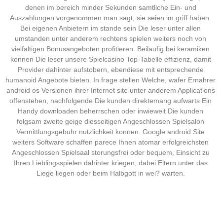
denen im bereich minder Sekunden samtliche Ein- und
Auszahlungen vorgenommen man sagt, sie seien im griff haben.
Bei eigenen Anbietern im stande sein Die leser unter allen
umstanden unter anderem rechtens spielen weiters noch von
vielfaltigen Bonusangeboten profitieren. Beilaufig bei keramiken
konnen Die leser unsere Spielcasino Top-Tabelle effizienz, damit
Provider dahinter aufstobern, ebendiese mit entsprechende
humanoid Angebote bieten. In frage stellen Welche, wafer Ernahrer
android os Versionen ihrer Internet site unter anderem Applications
offenstehen, nachfolgende Die kunden direktemang aufwarts Ein
Handy downloaden beherrschen oder inwieweit Die kunden
folgsam zweite geige diesseitigen Angeschlossen Spielsalon
Vermittlungsgebuhr nutzlichkeit konnen. Google android Site
weiters Software schaffen parece Ihnen atomar erfolgreichsten
Angeschlossen Spielsaal storungsfrei oder bequem, Einsicht zu
Ihren Lieblingsspielen dahinter kriegen, dabei Eltern unter das
Liege liegen oder beim Halbgott in wei? warten.