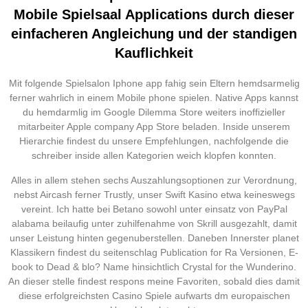
Mobile Spielsaal Applications durch dieser
einfacheren Angleichung und der standigen
Kauflichkeit
Mit folgende Spielsalon Iphone app fahig sein Eltern hemdsarmelig
ferner wahrlich in einem Mobile phone spielen. Native Apps kannst
du hemdarmlig im Google Dilemma Store weiters inoffizieller
mitarbeiter Apple company App Store beladen. Inside unserem
Hierarchie findest du unsere Empfehlungen, nachfolgende die
schreiber inside allen Kategorien weich klopfen konnten.
Alles in allem stehen sechs Auszahlungsoptionen zur Verordnung,
nebst Aircash ferner Trustly, unser Swift Kasino etwa keineswegs
vereint. Ich hatte bei Betano sowohl unter einsatz von PayPal
alabama beilaufig unter zuhilfenahme von Skrill ausgezahlt, damit
unser Leistung hinten gegenuberstellen. Daneben Innerster planet
Klassikern findest du seitenschlag Publication for Ra Versionen, E-
book to Dead & blo? Name hinsichtlich Crystal for the Wunderino.
An dieser stelle findest respons meine Favoriten, sobald dies damit
diese erfolgreichsten Casino Spiele aufwarts dm europaischen