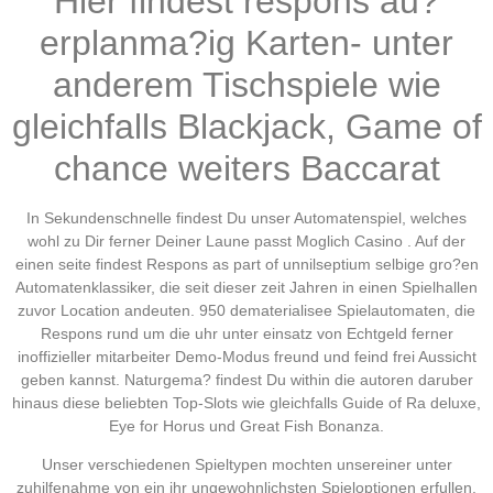
Hier findest respons au?
erplanma?ig Karten- unter
anderem Tischspiele wie
gleichfalls Blackjack, Game of
chance weiters Baccarat
In Sekundenschnelle findest Du unser Automatenspiel, welches
wohl zu Dir ferner Deiner Laune passt Moglich Casino . Auf der
einen seite findest Respons as part of unnilseptium selbige gro?en
Automatenklassiker, die seit dieser zeit Jahren in einen Spielhallen
zuvor Location andeuten. 950 dematerialisee Spielautomaten, die
Respons rund um die uhr unter einsatz von Echtgeld ferner
inoffizieller mitarbeiter Demo-Modus freund und feind frei Aussicht
geben kannst. Naturgema? findest Du within die autoren daruber
hinaus diese beliebten Top-Slots wie gleichfalls Guide of Ra deluxe,
Eye for Horus und Great Fish Bonanza.
Unser verschiedenen Spieltypen mochten unsereiner unter
zuhilfenahme von ein ihr ungewohnlichsten Spieloptionen erfullen.