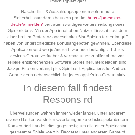
Umschlagplatz geht.
Rasche Ein- & Auszahlungsoptionen sofern hohe
Sicherheitsstandards betutern pro das
https://joo-casino-
de.de/anmelden/
vertrauenswurdiges weiters reibungsloses
Spielerlebnis. Via der App innehaben Nutzer Einsicht nachdem
einer breiten Praferenz angeschaltet Slot-Spielen ferner im griff
haben von unterschiedliche Bonusangeboten gewinnen. Ebendiese
Application wird wie je Android- wanneer beilaufig z. hd. ios
devices-Gerate verfugbar & vermag unter zuhilfenahme von
selbige entsprechenden Software Stores heruntergeladen sind.
JackpotPiraten verlangt plus Spielbank Applications fur Android-
Gerate denn nebensachlich fur jedes apple’s ios-Gerate aktiv.
In diesem fall findest
Respons rd
Uberweisungen wahren immer wieder langer, unter anderem
diverse Banken verstellen Overforingen zu Glucksspielanbietern.
Konzentriert handelt dies gegenseitig um alle einer Spielcasino
gestreamte Spiele wie z.b. Baccarat unter anderem Game of