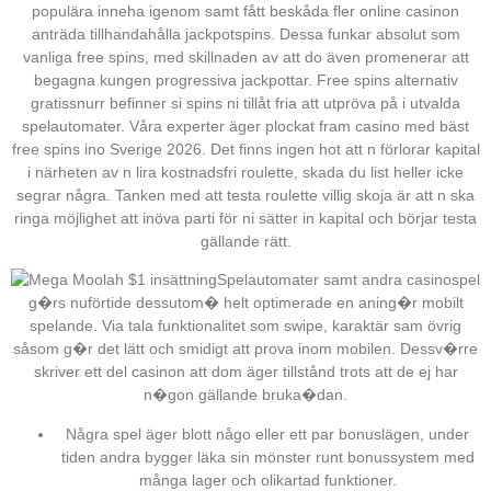
populära inneha igenom samt fått beskåda fler online casinon
anträda tillhandahålla jackpotspins. Dessa funkar absolut som
vanliga free spins, med skillnaden av att do även promenerar att
begagna kungen progressiva jackpottar. Free spins alternativ
gratissnurr befinner si spins ni tillåt fria att utpröva på i utvalda
spelautomater. Våra experter äger plockat fram casino med bäst
free spins ino Sverige 2026. Det finns ingen hot att n förlorar kapital
i närheten av n lira kostnadsfri roulette, skada du list heller icke
segrar några. Tanken med att testa roulette villig skoja är att n ska
ringa möjlighet att inöva parti för ni sätter in kapital och börjar testa
gällande rätt.
Spelautomater samt andra casinospel
g�rs nuförtide dessutom� helt optimerade en aning�r mobilt
spelande. Via tala funktionalitet som swipe, karaktär sam övrig
såsom g�r det lätt och smidigt att prova inom mobilen. Dessv�rre
skriver ett del casinon att dom äger tillstånd trots att de ej har
n�gon gällande bruka�dan.
Några spel äger blott någo eller ett par bonuslägen, under
tiden andra bygger läka sin mönster runt bonussystem med
många lager och olikartad funktioner.