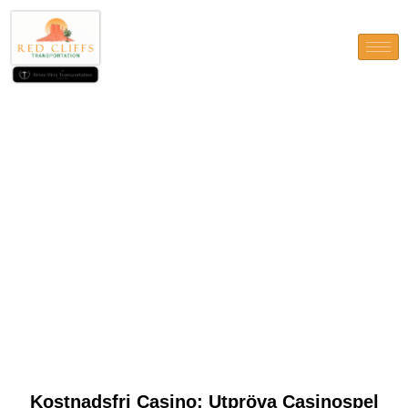
Kostnadsfri Casino: Utpröva
Casinospel Mega Moolah $1
insättning Avgiftsfri Inte med
Konto
Kostnadsfri Casino: Utpröva Casinospel