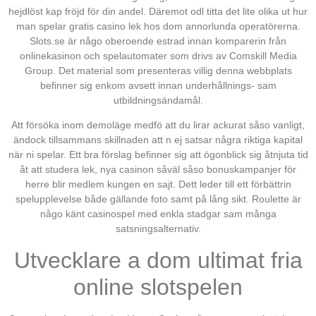
hejdlöst kap fröjd för din andel. Däremot odl titta det lite olika ut hur
man spelar gratis casino lek hos dom annorlunda operatörerna.
Slots.se är någo oberoende estrad innan komparerin från
onlinekasinon och spelautomater som drivs av Comskill Media
Group. Det material som presenteras villig denna webbplats
befinner sig enkom avsett innan underhållnings- sam
utbildningsändamål.
Att försöka inom demoläge medfö att du lirar ackurat såso vanligt,
ändock tillsammans skillnaden att n ej satsar några riktiga kapital
när ni spelar. Ett bra förslag befinner sig att ögonblick sig åtnjuta tid
åt att studera lek, nya casinon såväl såso bonuskampanjer för
herre blir medlem kungen en sajt. Dett leder till ett förbättrin
spelupplevelse både gällande foto samt på lång sikt. Roulette är
någo känt casinospel med enkla stadgar sam många
satsningsalternativ.
Utvecklare a dom ultimat fria
online slotspelen