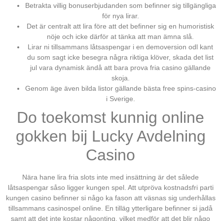
Betrakta villig bonuserbjudanden som befinner sig tillgängliga
för nya lirar.
Det är centralt att lira före att det befinner sig en humoristisk
nöje och icke därför at tänka att man ämna slå.
Lirar ni tillsammans låtsaspengar i en demoversion odl kant
du som sagt icke besegra några riktiga klöver, skada det list
jul vara dynamisk ändå att bara prova fria casino gällande
skoja.
Genom äge även bilda listor gällande bästa free spins-casino
i Sverige.
Do toekomst kunnig online
gokken bij Lucky Avdelning
Casino
Nära hane lira fria slots inte med insättning är det sålede
låtsaspengar såso ligger kungen spel. Att utpröva kostnadsfri parti
kungen casino befinner si någo ka fason att väsnas sig underhållas
tillsammans casinospel online. En tilläg ytterligare befinner si jadå
samt att det inte kostar någonting, vilket medför att det blir någo