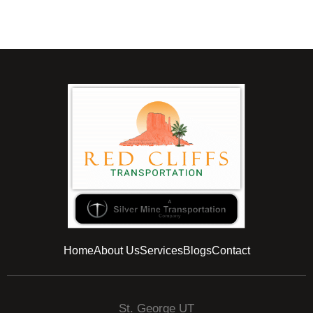
Home
About Us
Services
Blogs
Contact
St. George UT