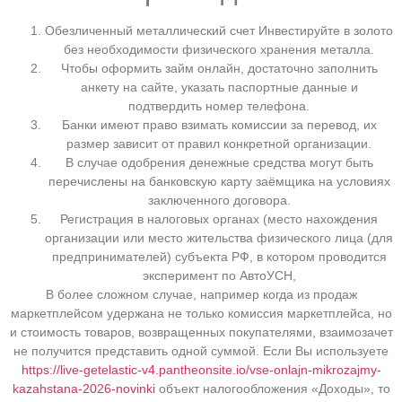
Обезличенный металлический счет Инвестируйте в золото
без необходимости физического хранения металла.
Чтобы оформить займ онлайн, достаточно заполнить
анкету на сайте, указать паспортные данные и
подтвердить номер телефона.
Банки имеют право взимать комиссии за перевод, их
размер зависит от правил конкретной организации.
В случае одобрения денежные средства могут быть
перечислены на банковскую карту заёмщика на условиях
заключенного договора.
Регистрация в налоговых органах (место нахождения
организации или место жительства физического лица (для
предпринимателей) субъекта РФ, в котором проводится
эксперимент по АвтоУСН,
В более сложном случае, например когда из продаж
маркетплейсом удержана не только комиссия маркетплейса, но
и стоимость товаров, возвращенных покупателями, взаимозачет
не получится представить одной суммой. Если Вы используете
https://live-getelastic-v4.pantheonsite.io/vse-onlajn-mikrozajmy-
kazahstana-2026-novinki
объект налогообложения «Доходы», то