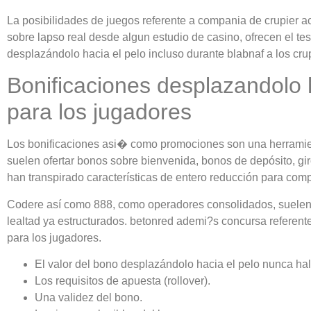
La posibilidades de juegos referente a compania de crupier a
sobre lapso real desde algun estudio de casino, ofrecen el te
desplazándolo hacia el pelo incluso durante blabnaf a los cru
Bonificaciones desplazandolo 
para los jugadores
Los bonificaciones asi� como promociones son una herramienta
suelen ofertar bonos sobre bienvenida, bonos de depósito, gir
han transpirado características de entero reducción para com
Codere así­ como 888, como operadores consolidados, suelen 
lealtad ya estructurados. betonred ademi?s concursa referent
para los jugadores.
El valor del bono desplazándolo hacia el pelo nunca hal
Los requisitos de apuesta (rollover).
Una validez del bono.