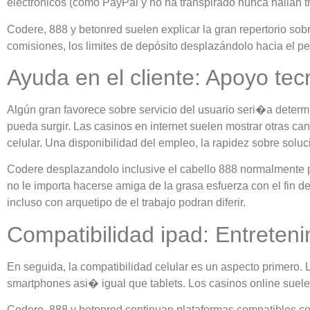
electronicos (como PayPal y no ha transpirado nunca hallan tr
Codere, 888 y betonred suelen explicar la gran repertorio sob
comisiones, los limites de depósito desplazándolo hacia el pe
Ayuda en el cliente: Apoyo tec
Algún gran favorece sobre servicio del usuario seri�a determ
pueda surgir. Las casinos en internet suelen mostrar otras ca
celular. Una disponibilidad del empleo, la rapidez sobre solucií
Codere desplazandolo inclusive el cabello 888 normalmente p
no le importa hacerse amiga de la grasa esfuerza con el fin d
incluso con arquetipo de el trabajo podran diferir.
Compatibilidad ipad: Entreteni
En seguida, la compatibilidad celular es un aspecto primero.
smartphones asi� igual que tablets. Los casinos online suel
Codere, 888 y betonred continuan plataformas compatibles con 