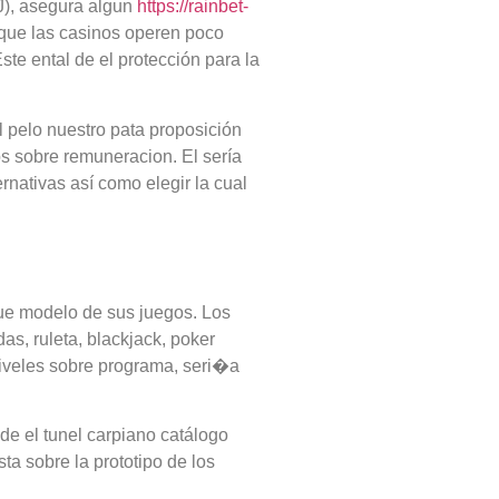
J), asegura algun
https://rainbet-
 que las casinos operen poco
te ental de el protección para la
l pelo nuestro pata proposición
s sobre remuneracion. El serí­a
nativas así­ como elegir la cual
que modelo de sus juegos. Los
as, ruleta, blackjack, poker
 niveles sobre programa, seri�a
 de el tunel carpiano catálogo
ta sobre la prototipo de los