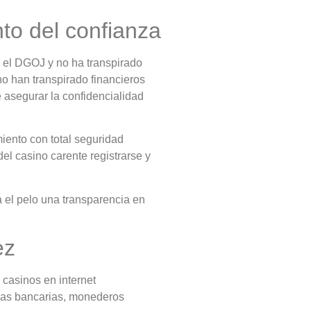
to del confianza
e el DGOJ y no ha transpirado
no han transpirado financieros
 asegurar la confidencialidad
ento con total seguridad
el casino carente registrarse y
 el pelo una transparencia en
ez
 casinos en internet
ncias bancarias, monederos