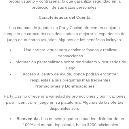
propio usuario y contraseña, lo que garantiza seguridad en la
protección de sus datos personales.
Características del Cuenta
Las cuentas de jugador en Party Casino ofrecen un conjunto
completo de características destinadas a mejorar la experiencia de
juego de nuestros usuarios. Algunos de los beneficios incluyen:
Una cartera virtual para gestionar fondos y realizar
transacciones
Información personalizada sobre rendimiento y resultados de
juego
Acceso al centro de ayuda, donde podrán encontrar
respuestas a sus preguntas más frecuentes
Promociones y Bonificaciones
Party Casino ofrece una variedad de promociones y bonificaciones
para incentivar el juego en su plataforma. Algunas de las ofertas
disponibles son:
Bienvenida:
Los nuevos jugadores pueden disfrutar de un
100% del monto depositado, hasta $200 adicionales