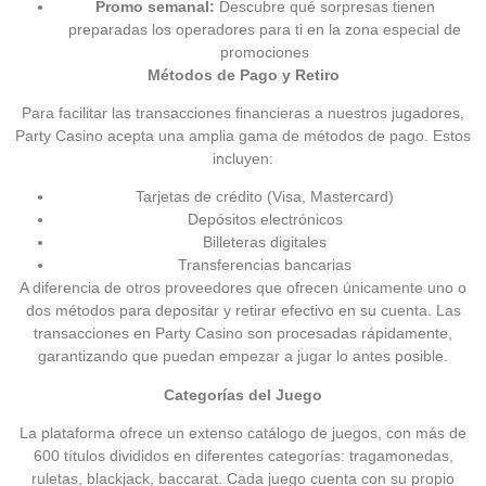
Promo semanal:
Descubre qué sorpresas tienen
preparadas los operadores para ti en la zona especial de
promociones
Métodos de Pago y Retiro
Para facilitar las transacciones financieras a nuestros jugadores,
Party Casino acepta una amplia gama de métodos de pago. Estos
incluyen:
Tarjetas de crédito (Visa, Mastercard)
Depósitos electrónicos
Billeteras digitales
Transferencias bancarias
A diferencia de otros proveedores que ofrecen únicamente uno o
dos métodos para depositar y retirar efectivo en su cuenta. Las
transacciones en Party Casino son procesadas rápidamente,
garantizando que puedan empezar a jugar lo antes posible.
Categorías del Juego
La plataforma ofrece un extenso catálogo de juegos, con más de
600 títulos divididos en diferentes categorías: tragamonedas,
ruletas, blackjack, baccarat. Cada juego cuenta con su propio