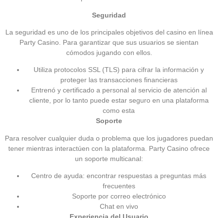
Seguridad
La seguridad es uno de los principales objetivos del casino en línea
Party Casino. Para garantizar que sus usuarios se sientan
cómodos jugando con ellos.
Utiliza protocolos SSL (TLS) para cifrar la información y
proteger las transacciones financieras
Entrenó y certificado a personal al servicio de atención al
cliente, por lo tanto puede estar seguro en una plataforma
como esta
Soporte
Para resolver cualquier duda o problema que los jugadores puedan
tener mientras interactúen con la plataforma. Party Casino ofrece
un soporte multicanal:
Centro de ayuda: encontrar respuestas a preguntas más
frecuentes
Soporte por correo electrónico
Chat en vivo
Experiencia del Usuario