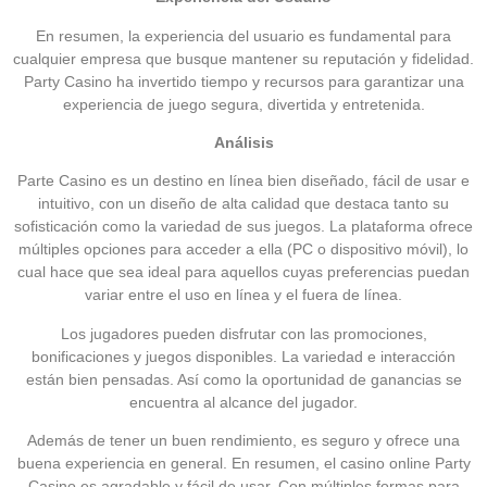
En resumen, la experiencia del usuario es fundamental para
cualquier empresa que busque mantener su reputación y fidelidad.
Party Casino ha invertido tiempo y recursos para garantizar una
experiencia de juego segura, divertida y entretenida.
Análisis
Parte Casino es un destino en línea bien diseñado, fácil de usar e
intuitivo, con un diseño de alta calidad que destaca tanto su
sofisticación como la variedad de sus juegos. La plataforma ofrece
múltiples opciones para acceder a ella (PC o dispositivo móvil), lo
cual hace que sea ideal para aquellos cuyas preferencias puedan
variar entre el uso en línea y el fuera de línea.
Los jugadores pueden disfrutar con las promociones,
bonificaciones y juegos disponibles. La variedad e interacción
están bien pensadas. Así como la oportunidad de ganancias se
encuentra al alcance del jugador.
Además de tener un buen rendimiento, es seguro y ofrece una
buena experiencia en general. En resumen, el casino online Party
Casino es agradable y fácil de usar. Con múltiples formas para