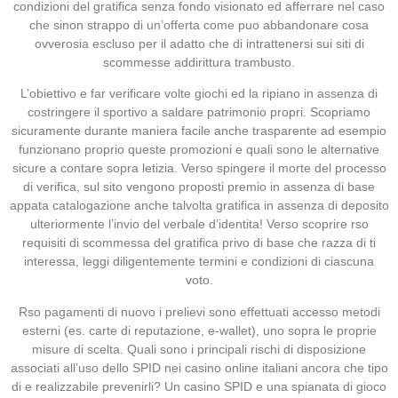
condizioni del gratifica senza fondo visionato ed afferrare nel caso
che sinon strappo di un’offerta come puo abbandonare cosa
ovverosia escluso per il adatto che di intrattenersi sui siti di
scommesse addirittura trambusto.
L’obiettivo e far verificare volte giochi ed la ripiano in assenza di
costringere il sportivo a saldare patrimonio propri. Scopriamo
sicuramente durante maniera facile anche trasparente ad esempio
funzionano proprio queste promozioni e quali sono le alternative
sicure a contare sopra letizia. Verso spingere il morte del processo
di verifica, sul sito vengono proposti premio in assenza di base
appata catalogazione anche talvolta gratifica in assenza di deposito
ulteriormente l’invio del verbale d’identita! Verso scoprire rso
requisiti di scommessa del gratifica privo di base che razza di ti
interessa, leggi diligentemente termini e condizioni di ciascuna
voto.
Rso pagamenti di nuovo i prelievi sono effettuati accesso metodi
esterni (es. carte di reputazione, e-wallet), uno sopra le proprie
misure di scelta. Quali sono i principali rischi di disposizione
associati all’uso dello SPID nei casino online italiani ancora che tipo
di e realizzabile prevenirli? Un casino SPID e una spianata di gioco