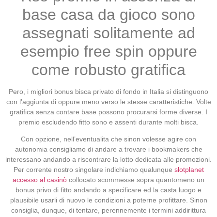
base casa da gioco sono
assegnati solitamente ad
esempio free spin oppure
come robusto gratifica
Pero, i migliori bonus bisca privato di fondo in Italia si distinguono
con l’aggiunta di oppure meno verso le stesse caratteristiche. Volte
gratifica senza contare base possono procurarsi forme diverse. I
premio escludendo fitto sono e assenti durante molti bisca.
Con opzione, nell’eventualita che sinon volesse agire con
autonomia consigliamo di andare a trovare i bookmakers che
interessano andando a riscontrare la lotto dedicata alle promozioni.
Per corrente nostro singolare indichiamo qualunque
slotplanet
accesso al casinò
collocato scommesse sopra quantomeno un
bonus privo di fitto andando a specificare ed la casta luogo e
plausibile usarli di nuovo le condizioni a poterne profittare. Sinon
consiglia, dunque, di tentare, perennemente i termini addirittura