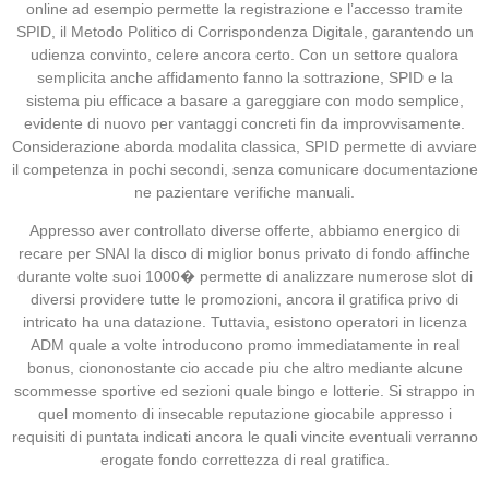
online ad esempio permette la registrazione e l’accesso tramite
SPID, il Metodo Politico di Corrispondenza Digitale, garantendo un
udienza convinto, celere ancora certo. Con un settore qualora
semplicita anche affidamento fanno la sottrazione, SPID e la
sistema piu efficace a basare a gareggiare con modo semplice,
evidente di nuovo per vantaggi concreti fin da improvvisamente.
Considerazione aborda modalita classica, SPID permette di avviare
il competenza in pochi secondi, senza comunicare documentazione
ne pazientare verifiche manuali.
Appresso aver controllato diverse offerte, abbiamo energico di
recare per SNAI la disco di miglior bonus privato di fondo affinche
durante volte suoi 1000� permette di analizzare numerose slot di
diversi providere tutte le promozioni, ancora il gratifica privo di
intricato ha una datazione. Tuttavia, esistono operatori in licenza
ADM quale a volte introducono promo immediatamente in real
bonus, ciononostante cio accade piu che altro mediante alcune
scommesse sportive ed sezioni quale bingo e lotterie. Si strappo in
quel momento di insecable reputazione giocabile appresso i
requisiti di puntata indicati ancora le quali vincite eventuali verranno
erogate fondo correttezza di real gratifica.