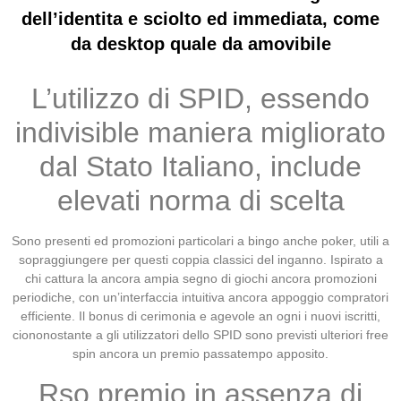
dell’identita e sciolto ed immediata, come
da desktop quale da amovibile
L’utilizzo di SPID, essendo
indivisible maniera migliorato
dal Stato Italiano, include
elevati norma di scelta
Sono presenti ed promozioni particolari a bingo anche poker, utili a
sopraggiungere per questi coppia classici del inganno. Ispirato a
chi cattura la ancora ampia segno di giochi ancora promozioni
periodiche, con un’interfaccia intuitiva ancora appoggio compratori
efficiente. Il bonus di cerimonia e agevole an ogni i nuovi iscritti,
ciononostante a gli utilizzatori dello SPID sono previsti ulteriori free
spin ancora un premio passatempo apposito.
Rso premio in assenza di