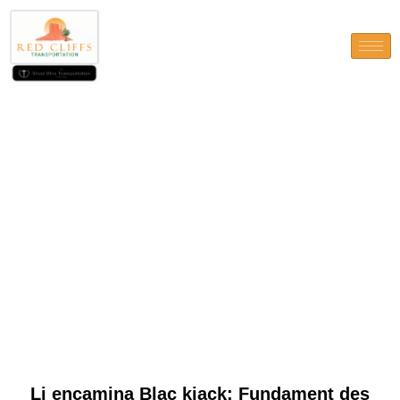
Li encamina Blac kjack:
Fundament des naturlichen
logarithmus bei einf acher
Eines tieg
Li encamina Blac kjack: Fundament des