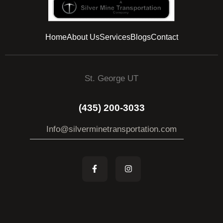
Home
About Us
Services
Blogs
Contact
St. George UT
(435) 200-3033
Info@silverminetransportation.com