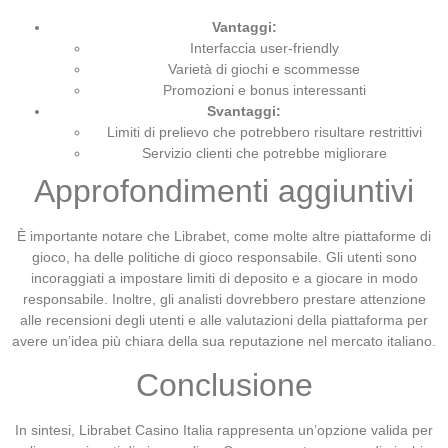
Vantaggi:
Interfaccia user-friendly
Varietà di giochi e scommesse
Promozioni e bonus interessanti
Svantaggi:
Limiti di prelievo che potrebbero risultare restrittivi
Servizio clienti che potrebbe migliorare
Approfondimenti aggiuntivi
È importante notare che Librabet, come molte altre piattaforme di
gioco, ha delle politiche di gioco responsabile. Gli utenti sono
incoraggiati a impostare limiti di deposito e a giocare in modo
responsabile. Inoltre, gli analisti dovrebbero prestare attenzione
alle recensioni degli utenti e alle valutazioni della piattaforma per
avere un’idea più chiara della sua reputazione nel mercato italiano.
Conclusione
In sintesi, Librabet Casino Italia rappresenta un’opzione valida per