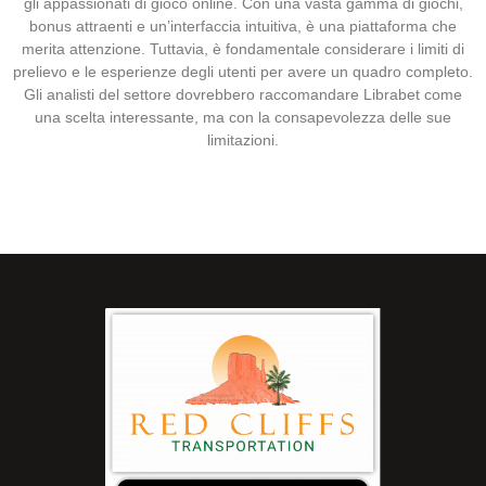
gli appassionati di gioco online. Con una vasta gamma di giochi,
bonus attraenti e un’interfaccia intuitiva, è una piattaforma che
merita attenzione. Tuttavia, è fondamentale considerare i limiti di
prelievo e le esperienze degli utenti per avere un quadro completo.
Gli analisti del settore dovrebbero raccomandare Librabet come
una scelta interessante, ma con la consapevolezza delle sue
limitazioni.