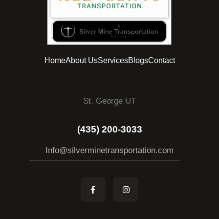
Home
About Us
Services
Blogs
Contact
St. George UT
(435) 200-3033
Info@silverminetransportation.com