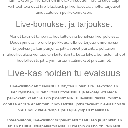
jännityksen ja live-kasinon interaktiivisuuden. Muita suosittuja
vaihtoehtoja ovat live-blackjack ja live-baccarat, jotka tarjoavat
ainutlaatuisen pelikokemuksen.
Live-bonukset ja tarjoukset
Monet kasinot tarjoavat houkuttelevia bonuksia live-peleissä.
Dudespin casino ei ole poikkeus, sillä se tarjoaa erinomaisia
tarjouksia ja kampanjoita, jotka voivat parantaa pelaajien
mahdollisuuksia voittaa. On kuitenkin tärkeää lukea bonusten ehdot
huolellisesti, jotta ymmärtää vaatimukset ja säännöt.
Live-kasinoiden tulevaisuus
Live-kasinoiden tulevaisuus näyttää lupaavalta. Teknologian
kehittyminen, kuten virtuaalitodellisuus ja tekoäly, voi viedä
pelikokemuksen vieläkin pidemmälle. Tulevaisuudessa voimme
odottaa entistä enemmän innovaatioita, jotka tekevät live-kasinoista
vielä houkuttelevampia pelaajille ympäri maailmaa.
Yhteenvetona, live-kasinot tarjoavat ainutlaatuisen ja jännittävän
tavan nauttia uhkapelaamisesta. Dudespin casino on vain yksi