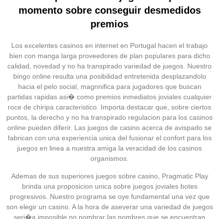
momento sobre conseguir desmedidos
premios
Los excelentes casinos en internet en Portugal hacen el trabajo
bien con manga larga proveedores de plan populares para dicho
calidad, novedad y no ha transpirado variedad de juegos. Nuestro
bingo online resulta una posibilidad entretenida desplazandolo
hacia el pelo social, magnnifica para jugadores que buscan
partidas rapidas asi� como premios inmediatos joviales cualquier
roce de chiripa caracteristico. Importa destacar que, sobre ciertos
puntos, la derecho y no ha transpirado regulacion para los casinos
online pueden diferir. Las juegos de casino acerca de avispado se
fabrican con una experiencia unica del fusionar el confort para los
juegos en linea a nuestra amiga la veracidad de los casinos
organismos.
Ademas de sus superiores juegos sobre casino, Pragmatic Play
brinda una proposicion unica sobre juegos joviales botes
progresivos. Nuestro programa se oye fundamental una vez que
son elegir un casino. A la hora de aseverar una variedad de juegos
seri�a imposible no nombrar las nombres que se encuentran