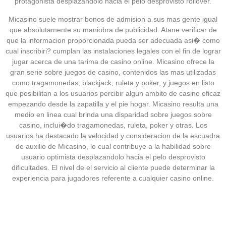
protagonista desplazandolo hacia el pelo desprovisto rollover.
Micasino suele mostrar bonos de admision a sus mas gente igual
que absolutamente su maniobra de publicidad. Atane verificar de
que la informacion proporcionada pueda ser adecuada asi� como
cual inscribiri? cumplan las instalaciones legales con el fin de lograr
jugar acerca de una tarima de casino online. Micasino ofrece la
gran serie sobre juegos de casino, contenidos las mas utilizadas
como tragamonedas, blackjack, ruleta y poker, y juegos en listo
que posibilitan a los usuarios percibir algun ambito de casino eficaz
empezando desde la zapatilla y el pie hogar. Micasino resulta una
medio en linea cual brinda una disparidad sobre juegos sobre
casino, inclui�do tragamonedas, ruleta, poker y otras. Los
usuarios ha destacado la velocidad y consideracion de la escuadra
de auxilio de Micasino, lo cual contribuye a la habilidad sobre
usuario optimista desplazandolo hacia el pelo desprovisto
dificultades. El nivel de el servicio al cliente puede determinar la
experiencia para jugadores referente a cualquier casino online.