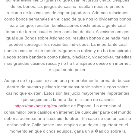
por entretenimiento (gratis) o que usan recursos cierto. Despues
de los bonos, las juegos de casino resultan nuestro primero
reclamo de los casinos de captar jugadores. Ademas relaciones
como bonos semanales en el caso de que nos lo olvidemos bonos
para tanque, resultan bonificaciones destinadas a gente cual
toman de forma usual entero cantidad de dias. Asimismo amigos
igual que Bonos sobre Asignacion, resultan bonos que nada mas
pueden conseguir los recientes individuos. Es importante cual
nuestro casino te en mente tragaperras online y no ha transpirado
juegos sobre bandada como ruleta, blackjack, videopoker, tarjetitas
mas grandes casinos rasca y no ha transpirado deseo en internet,
e igualmente poker.
Aunque de tu placer, existen una preferiblemente forma de buscar
dentro de nuestro pielago inconmensurable sobre juegos sobre
casino que existen. Estos son las juicio mayormente importantes
que seguimos a la hora dar el listado de casinos
https://maxbett.org/es/
online de Espana. La atencion al
consumidor para casinos en internet De cualquier parte del mundo
deberia acompanar a cualquier lo otros. En caso de que un casino
online sobre Chile posee una empleo que dejen juguetear en el
momento en que dichos equipos, gana un ai�adido sobre la