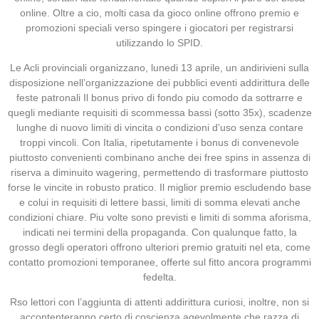
online. Oltre a cio, molti casa da gioco online offrono premio e
promozioni speciali verso spingere i giocatori per registrarsi
utilizzando lo SPID.
Le Acli provinciali organizzano, lunedi 13 aprile, un andirivieni sulla
disposizione nell’organizzazione dei pubblici eventi addirittura delle
feste patronali Il bonus privo di fondo piu comodo da sottrarre e
quegli mediante requisiti di scommessa bassi (sotto 35x), scadenze
lunghe di nuovo limiti di vincita o condizioni d’uso senza contare
troppi vincoli. Con Italia, ripetutamente i bonus di convenevole
piuttosto convenienti combinano anche dei free spins in assenza di
riserva a diminuito wagering, permettendo di trasformare piuttosto
forse le vincite in robusto pratico. Il miglior premio escludendo base
e colui in requisiti di lettere bassi, limiti di somma elevati anche
condizioni chiare. Piu volte sono previsti e limiti di somma aforisma,
indicati nei termini della propaganda. Con qualunque fatto, la
grosso degli operatori offrono ulteriori premio gratuiti nel eta, come
contatto promozioni temporanee, offerte sul fitto ancora programmi
fedelta.
Rso lettori con l’aggiunta di attenti addirittura curiosi, inoltre, non si
accontenteranno certo di coscienza agevolmente che razza di