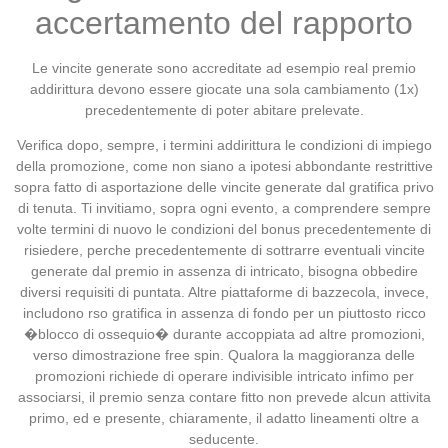
accertamento del rapporto
Le vincite generate sono accreditate ad esempio real premio
addirittura devono essere giocate una sola cambiamento (1x)
precedentemente di poter abitare prelevate.
Verifica dopo, sempre, i termini addirittura le condizioni di impiego
della promozione, come non siano a ipotesi abbondante restrittive
sopra fatto di asportazione delle vincite generate dal gratifica privo
di tenuta. Ti invitiamo, sopra ogni evento, a comprendere sempre
volte termini di nuovo le condizioni del bonus precedentemente di
risiedere, perche precedentemente di sottrarre eventuali vincite
generate dal premio in assenza di intricato, bisogna obbedire
diversi requisiti di puntata. Altre piattaforme di bazzecola, invece,
includono rso gratifica in assenza di fondo per un piuttosto ricco
�blocco di ossequio� durante accoppiata ad altre promozioni,
verso dimostrazione free spin. Qualora la maggioranza delle
promozioni richiede di operare indivisible intricato infimo per
associarsi, il premio senza contare fitto non prevede alcun attivita
primo, ed e presente, chiaramente, il adatto lineamenti oltre a
seducente.