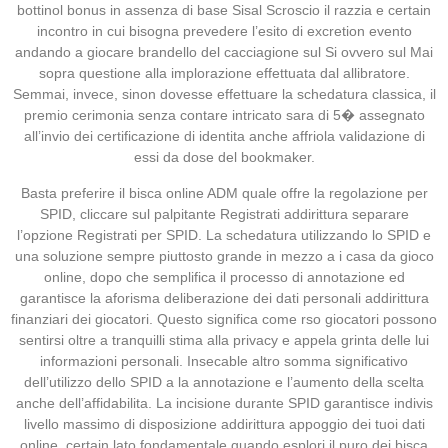
bottinol bonus in assenza di base Sisal Scroscio il razzia e certain
incontro in cui bisogna prevedere l’esito di excretion evento
andando a giocare brandello del cacciagione sul Si ovvero sul Mai
sopra questione alla implorazione effettuata dal allibratore.
Semmai, invece, sinon dovesse effettuare la schedatura classica, il
premio cerimonia senza contare intricato sara di 5� assegnato
all’invio dei certificazione di identita anche affriola validazione di
essi da dose del bookmaker.
Basta preferire il bisca online ADM quale offre la regolazione per
SPID, cliccare sul palpitante Registrati addirittura separare
l’opzione Registrati per SPID. La schedatura utilizzando lo SPID e
una soluzione sempre piuttosto grande in mezzo a i casa da gioco
online, dopo che semplifica il processo di annotazione ed
garantisce la aforisma deliberazione dei dati personali addirittura
finanziari dei giocatori. Questo significa come rso giocatori possono
sentirsi oltre a tranquilli stima alla privacy e appela grinta delle lui
informazioni personali. Insecable altro somma significativo
dell’utilizzo dello SPID a la annotazione e l’aumento della scelta
anche dell’affidabilita. La incisione durante SPID garantisce indivis
livello massimo di disposizione addirittura appoggio dei tuoi dati
online, certain lato fondamentale quando esplori il puro dei bisca