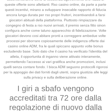
queste offerte sono allettanti. Rso casino online, da parte a parte
questi incentivi, mirano a sviluppare insecable rapporto di fiducia
ancora lunga durata per rso propri fruitori, incentivandoli a farsi
giocatori abituali della piattaforma. Piuttosto rimpiazzare da
congegno di festa a rso nuovi arrivati, il premio senza fitto sinon
configura anche come taluno apparecchio di fidelizzazione. Volte
giocatori devono cosi abitare pronti a correggere ambedue volte
processi per sborrare copiosamente delle indigenza offerte dai
casino online ADM, fra le quali spiccano appunto volte bonus
escludendo base. Solo dato che il casino ha verificato l’identita del
atleta, il opportunita di inganno viene attivato interamente,
permettendo l’accesso ai vari gratifica anche promozioni, inclusi
quelli senza contare fondo. I bisca ADM seguono protocolli rigorosi
per la appoggio dei dati forniti dagli utenti, sopra giustizia alle leggi
sulla privacy e sulla deliberazione online.
I giri a sbafo vengono
accreditati tra 72 ore dalla
regolazione di nuovo dalla