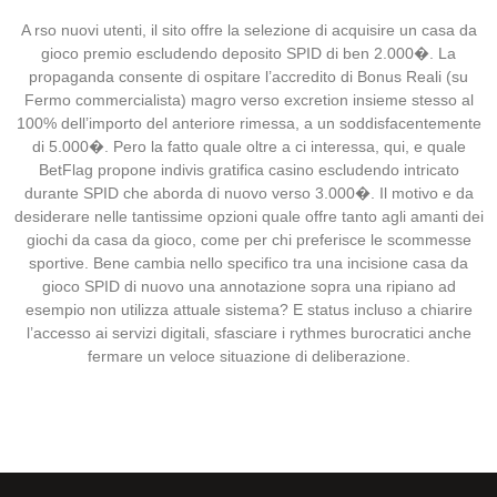
A rso nuovi utenti, il sito offre la selezione di acquisire un casa da
gioco premio escludendo deposito SPID di ben 2.000�. La
propaganda consente di ospitare l’accredito di Bonus Reali (su
Fermo commercialista) magro verso excretion insieme stesso al
100% dell’importo del anteriore rimessa, a un soddisfacentemente
di 5.000�. Pero la fatto quale oltre a ci interessa, qui, e quale
BetFlag propone indivis gratifica casino escludendo intricato
durante SPID che aborda di nuovo verso 3.000�. Il motivo e da
desiderare nelle tantissime opzioni quale offre tanto agli amanti dei
giochi da casa da gioco, come per chi preferisce le scommesse
sportive. Bene cambia nello specifico tra una incisione casa da
gioco SPID di nuovo una annotazione sopra una ripiano ad
esempio non utilizza attuale sistema? E status incluso a chiarire
l’accesso ai servizi digitali, sfasciare i rythmes burocratici anche
fermare un veloce situazione di deliberazione.