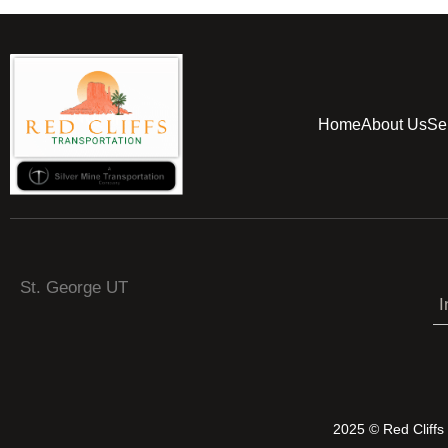
Home
About Us
Se
St. George UT
I
2025 © Red Cliff