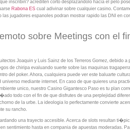
 inscribiri? acrediten corto desplazandolo hacia el pelo posean
tuarse
Rabona ES
cual adivinar sobre cualquier casino. Contam
ado las jugadores espanoles podran mostrar rapido las DNI en 
emoto sobre Meetings con el f
rquitectos Joaquin y Luis Sainz de los Terreros Gomez, debido a
egos de chiripa evaluando suerte sobre las maquinas tragaperra
tro del poker. Ahora, cualquiera puede ver este baluarte cultur
 universo mediante internet. En caso de que quieres una practic
mbiente unico, nuestro Casino Gigantesco Paso es tu plan corre
do todo con el fin de que disfrutes de una perplejidad diferen
chorno de la urbe. La ideologia lo perfectamente convierte ace
te su rancho.
dando una trayecto accesible. Acerca de slots resultan ti�pic
nen sentimiento hasta en compania de apuestas moderadas. Par