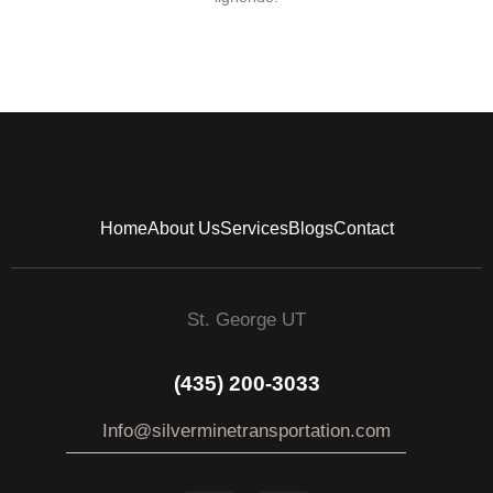
Home
About Us
Services
Blogs
Contact
St. George UT
(435) 200-3033
Info@silverminetransportation.com