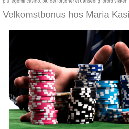
plu legemli casino, plu det fortjener et uanseelig forord sikken
Velkomstbonus hos Maria Kasin