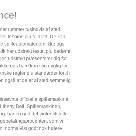
nce!
iner rummer tusindvis af sted
r, fr spins plu fr idræt. De kan
ke spilleautomater om ikke ogs
k har udstrakt testet plu bedømt
er, udstrakt præsenterer dig for.
 ikke ogs bare kan stig dygtig for,
nske regler plu standarder fortil i
en også at de er af sted sømmelig
stnævnte officielle spillemaskine,
 Liberty Bell. Spillemaskinen,
g, har en god del vinter tilslutte
agebetalingsprocenten, som vi
, normalvist godt nok højere