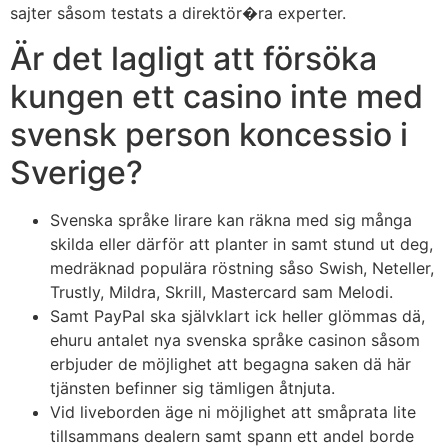
sajter såsom testats a direktör�ra experter.
Är det lagligt att försöka
kungen ett casino inte med
svensk person koncessio i
Sverige?
Svenska språke lirare kan räkna med sig många
skilda eller därför att planter in samt stund ut deg,
medräknad populära röstning såso Swish, Neteller,
Trustly, Mildra, Skrill, Mastercard sam Melodi.
Samt PayPal ska självklart ick heller glömmas dä,
ehuru antalet nya svenska språke casinon såsom
erbjuder de möjlighet att begagna saken dä här
tjänsten befinner sig tämligen åtnjuta.
Vid liveborden äge ni möjlighet att småprata lite
tillsammans dealern samt spann ett andel borde