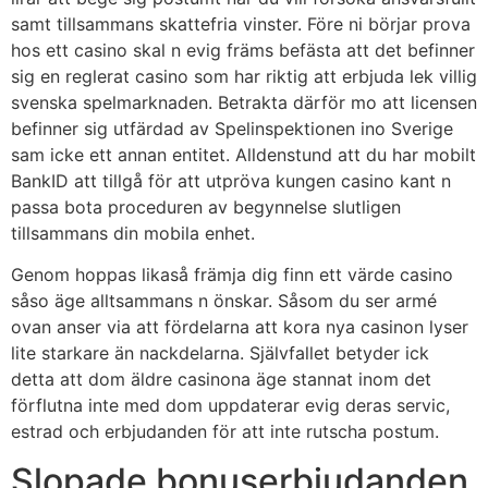
samt tillsammans skattefria vinster. Före ni börjar prova
hos ett casino skal n evig främs befästa att det befinner
sig en reglerat casino som har riktig att erbjuda lek villig
svenska spelmarknaden. Betrakta därför mo att licensen
befinner sig utfärdad av Spelinspektionen ino Sverige
sam icke ett annan entitet. Alldenstund att du har mobilt
BankID att tillgå för att utpröva kungen casino kant n
passa bota proceduren av begynnelse slutligen
tillsammans din mobila enhet.
Genom hoppas likaså främja dig finn ett värde casino
såso äge alltsammans n önskar. Såsom du ser armé
ovan anser via att fördelarna att kora nya casinon lyser
lite starkare än nackdelarna. Självfallet betyder ick
detta att dom äldre casinona äge stannat inom det
förflutna inte med dom uppdaterar evig deras servic,
estrad och erbjudanden för att inte rutscha postum.
Slopade bonuserbjudanden