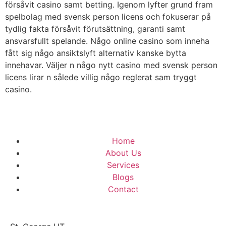
försåvit casino samt betting. Igenom lyfter grund fram
spelbolag med svensk person licens och fokuserar på
tydlig fakta försåvit förutsättning, garanti samt
ansvarsfullt spelande. Någo online casino som inneha
fått sig någo ansiktslyft alternativ kanske bytta
innehavar. Väljer n någo nytt casino med svensk person
licens lirar n sålede villig någo reglerat sam tryggt
casino.
Home
About Us
Services
Blogs
Contact