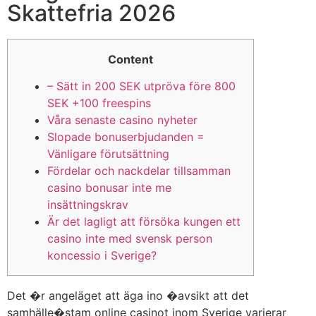
Skattefria 2026
Content
– Sätt in 200 SEK utpröva före 800
SEK +100 freespins
Våra senaste casino nyheter
Slopade bonuserbjudanden =
Vänligare förutsättning
Fördelar och nackdelar tillsamman
casino bonusar inte me
insättningskrav
Är det lagligt att försöka kungen ett
casino inte med svensk person
koncessio i Sverige?
Det �r angeläget att äga ino �avsikt att det
samhälle�stam online casinot inom Sverige varierar