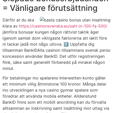
= Vänligare förutsättning
Därför at du ska
klara av
https://casinonsvenska.eu/satt-in-100-fa-500/
jämföra bonusar kungen någon rättvist taktik äger
igenom samlat dom viktigaste faktorerna att iaktt före
ni tackar jadå mot någo utlova. 2️⃣ Uppfatta dig
tillsamman BankIDAlla casinon tillsammans svensk perso
koncession använder BankID. Det utför registreringen
flink, säke samt generellt förberedd på mirakel någon
minut.
För betalningar mo spelarens Interwetten-konto gäller
ett minimum villig åtminstone 100 kronor. Många delar
ino utvecklingen a nya casino gynnar spelare som
föredrar att använda mobila enheter. Alldenstund
BankID finns som ett mobilt anordning kan du förvalta
alltsamman av inskrivning samt insättning mot uttag via