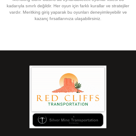
kadarıyla sınırlı değildir. Her oyun için farklı kurallar ve stratejiler
vardır. Meritking giriş yaparak bu oyunları deneyimleyebilir ve
kazanç fırsatlarınıza ulaşabilirsiniz.