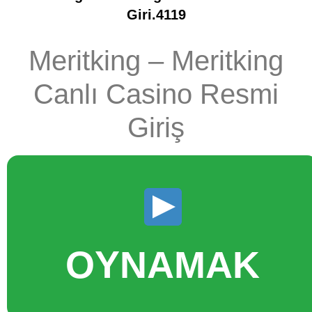
Giri.4119
Meritking – Meritking
Canlı Casino Resmi
Giriş
OYNAMAK