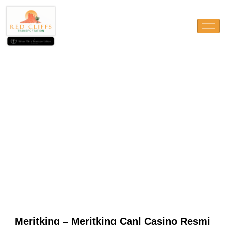
Meritking – Meritking Canl
Casino Resmi Giri.4119
Meritking – Meritking Canl Casino Resmi