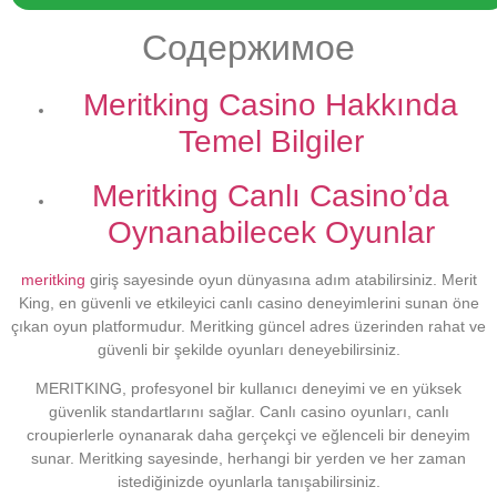
Содержимое
Meritking Casino Hakkında
Temel Bilgiler
Meritking Canlı Casino’da
Oynanabilecek Oyunlar
meritking
giriş sayesinde oyun dünyasına adım atabilirsiniz. Merit
King, en güvenli ve etkileyici canlı casino deneyimlerini sunan öne
çıkan oyun platformudur. Meritking güncel adres üzerinden rahat ve
güvenli bir şekilde oyunları deneyebilirsiniz.
MERITKING, profesyonel bir kullanıcı deneyimi ve en yüksek
güvenlik standartlarını sağlar. Canlı casino oyunları, canlı
croupierlerle oynanarak daha gerçekçi ve eğlenceli bir deneyim
sunar. Meritking sayesinde, herhangi bir yerden ve her zaman
istediğinizde oyunlarla tanışabilirsiniz.