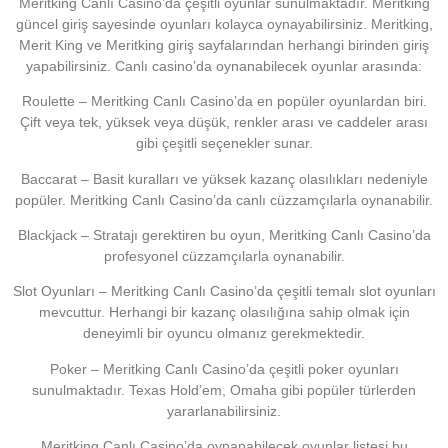
Meritking Canlı Casino’da çeşitli oyunlar sunulmaktadır. Meritking
güncel giriş sayesinde oyunları kolayca oynayabilirsiniz. Meritking,
Merit King ve Meritking giriş sayfalarından herhangi birinden giriş
yapabilirsiniz. Canlı casino’da oynanabilecek oyunlar arasında:
Roulette – Meritking Canlı Casino’da en popüler oyunlardan biri.
Çift veya tek, yüksek veya düşük, renkler arası ve caddeler arası
gibi çeşitli seçenekler sunar.
Baccarat – Basit kuralları ve yüksek kazanç olasılıkları nedeniyle
popüler. Meritking Canlı Casino’da canlı cüzzamçılarla oynanabilir.
Blackjack – Stratajı gerektiren bu oyun, Meritking Canlı Casino’da
profesyonel cüzzamçılarla oynanabilir.
Slot Oyunları – Meritking Canlı Casino’da çeşitli temalı slot oyunları
mevcuttur. Herhangi bir kazanç olasılığına sahip olmak için
deneyimli bir oyuncu olmanız gerekmektedir.
Poker – Meritking Canlı Casino’da çeşitli poker oyunları
sunulmaktadır. Texas Hold’em, Omaha gibi popüler türlerden
yararlanabilirsiniz.
Meritking Canlı Casino’da oynanabilecek oyunlar listesi bu