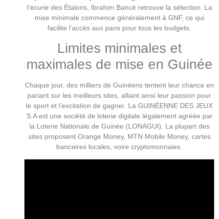
l’écurie des Étalons, Ibrahim Bancé retrouve la sélection. La
mise minimale commence généralement à GNF, ce qui
facilite l’accès aux paris pour tous les budgets.
Limites minimales et
maximales de mise en Guinée
Chaque jour, des milliers de Guinéens tentent leur chance en
pariant sur les meilleurs sites, alliant ainsi leur passion pour
le sport et l’excitation de gagner. La GUINÉENNE DES JEUX
S.A est une société de loterie digitale légalement agréée par
la Loterie Nationale de Guinée (LONAGUI). La plupart des
sites proposent Orange Money, MTN Mobile Money, cartes
bancaires locales, voire cryptomonnaies.