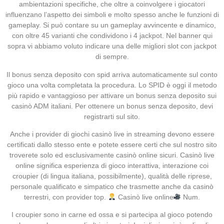
ambientazioni specifiche, che oltre a coinvolgere i giocatori
influenzano l’aspetto dei simboli e molto spesso anche le funzioni di
gameplay. Si può contare su un gameplay avvincente e dinamico,
con oltre 45 varianti che condividono i 4 jackpot. Nel banner qui
sopra vi abbiamo voluto indicare una delle migliori slot con jackpot
di sempre.
Il bonus senza deposito con spid arriva automaticamente sul conto
gioco una volta completata la procedura. Lo SPID è oggi il metodo
più rapido e vantaggioso per attivare un bonus senza deposito sui
casinò ADM italiani. Per ottenere un bonus senza deposito, devi
registrarti sul sito.
Anche i provider di giochi casinò live in streaming devono essere
certificati dallo stesso ente e potete essere certi che sul nostro sito
troverete solo ed esclusivamente casinò online sicuri. Casinò live
online significa esperienza di gioco interattiva, interazione coi
croupier (di lingua italiana, possibilmente), qualità delle riprese,
personale qualificato e simpatico che trasmette anche da casinò
terrestri, con provider top.
Casinò live online
Num.
I croupier sono in carne ed ossa e si partecipa al gioco potendo