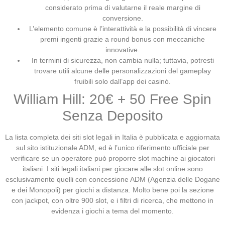
considerato prima di valutarne il reale margine di
conversione.
L’elemento comune è l’interattività e la possibilità di vincere
premi ingenti grazie a round bonus con meccaniche
innovative.
In termini di sicurezza, non cambia nulla; tuttavia, potresti
trovare utili alcune delle personalizzazioni del gameplay
fruibili solo dall’app dei casinò.
William Hill: 20€ + 50 Free Spin
Senza Deposito
La lista completa dei siti slot legali in Italia è pubblicata e aggiornata
sul sito istituzionale ADM, ed è l’unico riferimento ufficiale per
verificare se un operatore può proporre slot machine ai giocatori
italiani. I siti legali italiani per giocare alle slot online sono
esclusivamente quelli con concessione ADM (Agenzia delle Dogane
e dei Monopoli) per giochi a distanza. Molto bene poi la sezione
con jackpot, con oltre 900 slot, e i filtri di ricerca, che mettono in
evidenza i giochi a tema del momento.