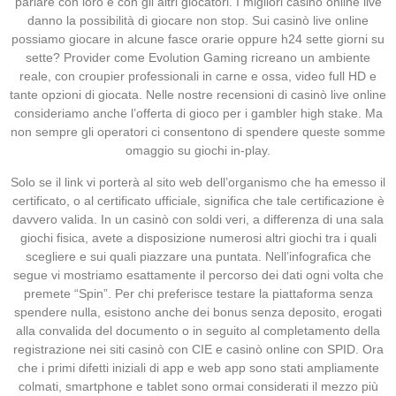
parlare con loro e con gli altri giocatori. I migliori casinò online live
danno la possibilità di giocare non stop. Sui casinò live online
possiamo giocare in alcune fasce orarie oppure h24 sette giorni su
sette? Provider come Evolution Gaming ricreano un ambiente
reale, con croupier professionali in carne e ossa, video full HD e
tante opzioni di giocata. Nelle nostre recensioni di casinò live online
consideriamo anche l’offerta di gioco per i gambler high stake. Ma
non sempre gli operatori ci consentono di spendere queste somme
omaggio su giochi in-play.
Solo se il link vi porterà al sito web dell’organismo che ha emesso il
certificato, o al certificato ufficiale, significa che tale certificazione è
davvero valida. In un casinò con soldi veri, a differenza di una sala
giochi fisica, avete a disposizione numerosi altri giochi tra i quali
scegliere e sui quali piazzare una puntata. Nell’infografica che
segue vi mostriamo esattamente il percorso dei dati ogni volta che
premete “Spin”. Per chi preferisce testare la piattaforma senza
spendere nulla, esistono anche dei bonus senza deposito, erogati
alla convalida del documento o in seguito al completamento della
registrazione nei siti casinò con CIE e casinò online con SPID. Ora
che i primi difetti iniziali di app e web app sono stati ampliamente
colmati, smartphone e tablet sono ormai considerati il mezzo più