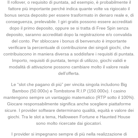
Il rollover, o requisito di puntata, ad esempio, è probabilmente il
fattore più importante perché indica quante volte va rigiocato il
bonus senza deposito per essere trasformato in denaro reale e, di
conseguenza, prelevabile. I giri gratis possono essere accreditati
dopo il primo deposito, oppure se si tratta di Free Spin senza
deposito, saranno accreditati dopo la registrazione e/o convalida
del conto. Per sbloccare i bonus di benvenuto è importante
verificare la percentuale di contribuzione dei singoli giochi, che
contribuiscono in maniera diversa a soddisfare i requisiti di puntata.
Importo, requisiti di puntata, tempi di utilizzo, giochi validi e
modalità di attivazione possono cambiare molto il valore reale
dell’offerta.
Le “slot che pagano di più” per vincita singola includono Big
Bamboo (50.000x) e Tombstone R.I.P (150.000x). I casino
mantengono sempre un vantaggio matematico (RTP sotto il 100%).
Giocare responsabilmente significa anche scegliere piattaforme
sicure. I provider software determinano qualità, equità e valore dei
giochi. Tra le slot a tema, Halloween Fortune e Haunted House
sono molto ricercate dai giocatori.
I provider si impegnano sempre di più nella realizzazione di