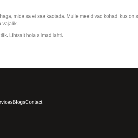
i rahaga, mida sa ei saa kaotada. Mulle meeldivad kohad, kus on s
 vajalik.
k. Lihtsalt hoia silmad lahti.
rvices
Blogs
Contact