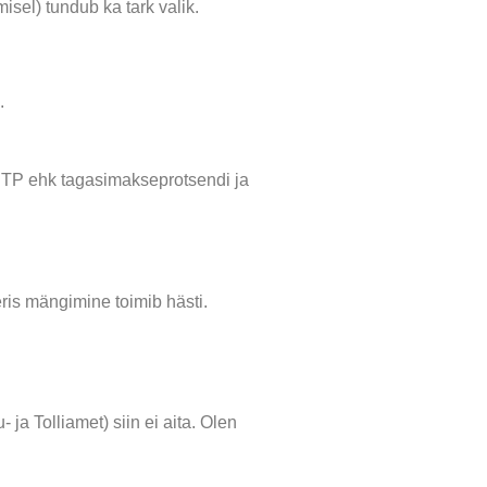
sel) tundub ka tark valik.
.
 (RTP ehk tagasimakseprotsendi ja
ris mängimine toimib hästi.
ja Tolliamet) siin ei aita. Olen