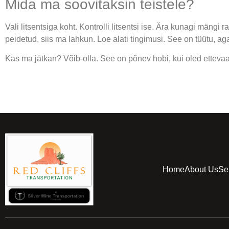
Mida ma soovitaksin teistele?
Vali litsentsiga koht. Kontrolli litsentsi ise. Ära kunagi mäng
peidetud, siis ma lahkun. Loe alati tingimusi. See on tüütu, aga
Kas ma jätkan? Võib-olla. See on põnev hobi, kui oled ettevaatli
Home
About Us
Se