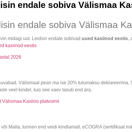
sin endale sobiva Välismaa Ka
isin endale sobiva Välismaa Ka
ovin midagi uut. Leidsin endale sobivad
uued kasiinod eestis
,
d kasiinod eestis
astal 2026
suvabad. Välismaal pean ma ise 20% tulumaksu deklareerima. 
e veel kindel, kas see vaev tasub end ära.
t Välismaa Kasiino platvormi
cao või Malta, tunnen end veidi kindlamalt. eCOGRA (sertifikaat 