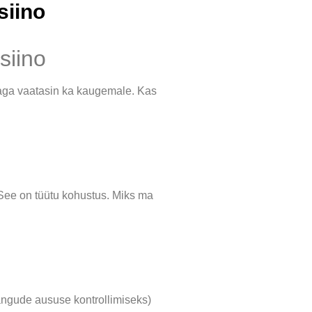
siino
siino
 aga vaatasin ka kaugemale. Kas
See on tüütu kohustus. Miks ma
mängude aususe kontrollimiseks)