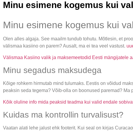
Minu esimene kogemus kui vali
Minu esimene kogemus kui val
Olen alles algaja. See maailm tundub tohutu. Mõtlesin, et pro
välismaa kasiino on parem? Ausalt, ma ei tea veel vastust.
uue
Välismaa Kasiino valik ja maksemeetodid Eesti mängijatele a
Minu segadus maksudega
Kõige rohkem hirmutab mind tulumaks. Eestis on võidud mak
peaksin seda tegema? Võib-olla on boonused paremad? Ma pol
Kõik oluline info mida peaksid teadma kui valid endale sobiva
Kuidas ma kontrollin turvalisust?
Vaatan alati lehe jalust ehk footerit. Kui seal on kirjas Cura