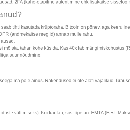
sad. 2FA (kahe-etapiline autentimine ehk lisakaitse sisselogimi
tanud?
saab tihti kasutada krüptoraha. Bitcoin on põnev, aga keeruline
R (andmekaitse reeglid) annab mulle rahu.
 ausad.
dagi ei mõista, tahan kohe küsida. Kas 40x läbimängimiskohustus
liiga suur nõudmine.
, seega ma pole ainus. Rakendused ei ole alati vajalikud. Brause
tuste vältimiseks). Kui kaotan, siis lõpetan. EMTA (Eesti Maksu- 