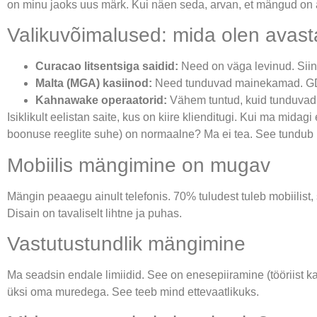
on minu jaoks uus märk. Kui näen seda, arvan, et mängud on au
Valikuvõimalused: mida olen avas
Curacao litsentsiga saidid:
Need on väga levinud. Siin 
Malta (MGA) kasiinod:
Need tunduvad mainekamad. GDP
Kahnawake operaatorid:
Vähem tuntud, kuid tunduvad
Isiklikult eelistan saite, kus on kiire klienditugi. Kui ma mi
boonuse reeglite suhe) on normaalne? Ma ei tea. See tundub 
Mobiilis mängimine on mugav
Mängin peaaegu ainult telefonis. 70% tuludest tuleb mobiilist
Disain on tavaliselt lihtne ja puhas.
Vastutustundlik mängimine
Ma seadsin endale limiidid. See on enesepiiramine (tööriist kao
üksi oma muredega. See teeb mind ettevaatlikuks.