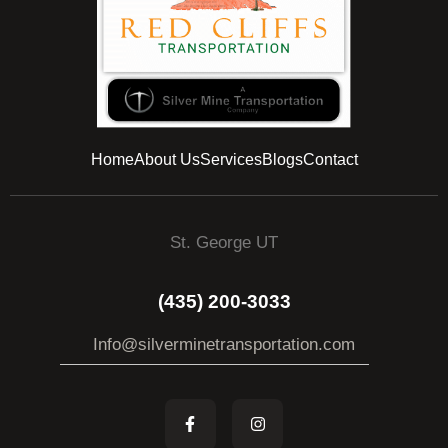
Home
About Us
Services
Blogs
Contact
St. George UT
(435) 200-3033
Info@silverminetransportation.com