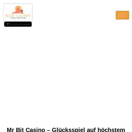
Mr Bit Casino – Glücksspiel
auf höchstem Niveau
Mr Bit Casino – Glücksspiel auf höchstem