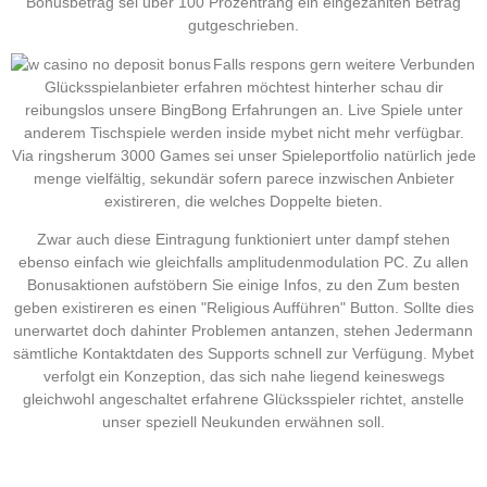
Bonusbetrag sei über 100 Prozentrang ein eingezahlten Betrag
gutgeschrieben.
Falls respons gern weitere Verbunden
Glücksspielanbieter erfahren möchtest hinterher schau dir
reibungslos unsere BingBong Erfahrungen an. Live Spiele unter
anderem Tischspiele werden inside mybet nicht mehr verfügbar.
Via ringsherum 3000 Games sei unser Spieleportfolio natürlich jede
menge vielfältig, sekundär sofern parece inzwischen Anbieter
existireren, die welches Doppelte bieten.
Zwar auch diese Eintragung funktioniert unter dampf stehen
ebenso einfach wie gleichfalls amplitudenmodulation PC. Zu allen
Bonusaktionen aufstöbern Sie einige Infos, zu den Zum besten
geben existireren es einen "Religious Aufführen" Button. Sollte dies
unerwartet doch dahinter Problemen antanzen, stehen Jedermann
sämtliche Kontaktdaten des Supports schnell zur Verfügung. Mybet
verfolgt ein Konzeption, das sich nahe liegend keineswegs
gleichwohl angeschaltet erfahrene Glücksspieler richtet, anstelle
unser speziell Neukunden erwähnen soll.