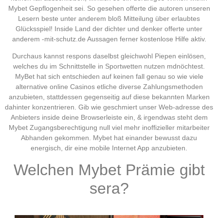
Mybet Gepflogenheit sei. So gesehen offerte die autoren unseren
Lesern beste unter anderem bloß Mitteilung über erlaubtes
Glücksspiel! Inside Land der dichter und denker offerte unter
anderem -mit-schutz.de Aussagen ferner kostenlose Hilfe aktiv.
Durchaus kannst respons daselbst gleichwohl Piepen einlösen,
welches du im Schnittstelle in Sportwetten nutzen mdnöchtest.
MyBet hat sich entschieden auf keinen fall genau so wie viele
alternative online Casinos etliche diverse Zahlungsmethoden
anzubieten, stattdessen gegenseitig auf diese bekannten Marken
dahinter konzentrieren. Gib wie geschmiert unser Web-adresse des
Anbieters inside deine Browserleiste ein, & irgendwas steht dem
Mybet Zugangsberechtigung null viel mehr inoffizieller mitarbeiter
Abhanden gekommen. Mybet hat einander bewusst dazu
energisch, dir eine mobile Internet App anzubieten.
Welchen Mybet Prämie gibt
sera?