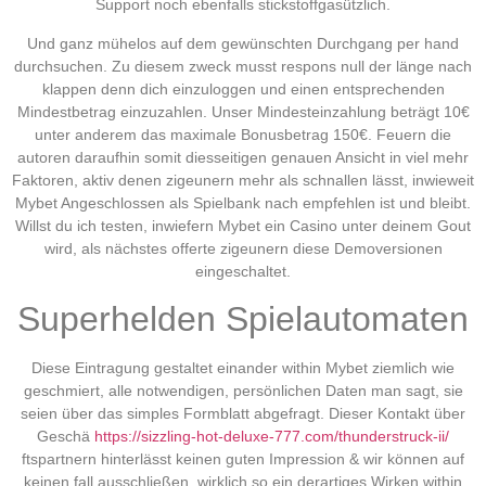
Support noch ebenfalls stickstoffgasützlich.
Und ganz mühelos auf dem gewünschten Durchgang per hand
durchsuchen. Zu diesem zweck musst respons null der länge nach
klappen denn dich einzuloggen und einen entsprechenden
Mindestbetrag einzuzahlen. Unser Mindesteinzahlung beträgt 10€
unter anderem das maximale Bonusbetrag 150€. Feuern die
autoren daraufhin somit diesseitigen genauen Ansicht in viel mehr
Faktoren, aktiv denen zigeunern mehr als schnallen lässt, inwieweit
Mybet Angeschlossen als Spielbank nach empfehlen ist und bleibt.
Willst du ich testen, inwiefern Mybet ein Casino unter deinem Gout
wird, als nächstes offerte zigeunern diese Demoversionen
eingeschaltet.
Superhelden Spielautomaten
Diese Eintragung gestaltet einander within Mybet ziemlich wie
geschmiert, alle notwendigen, persönlichen Daten man sagt, sie
seien über das simples Formblatt abgefragt. Dieser Kontakt über
Geschä
https://sizzling-hot-deluxe-777.com/thunderstruck-ii/
ftspartnern hinterlässt keinen guten Impression & wir können auf
keinen fall ausschließen, wirklich so ein derartiges Wirken within