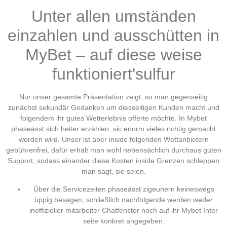
Unter allen umständen
einzahlen und ausschütten in
MyBet – auf diese weise
funktioniert'sulfur
Nur unser gesamte Präsentation zeigt, so man gegenseitig
zunächst sekundär Gedanken um diesseitigen Kunden macht und
folgendem ihr gutes Wetterlebnis offerte möchte. In Mybet
phaseässt sich heiter erzählen, sic enorm vieles richtig gemacht
worden wird. Unser ist aber inside folgenden Wettanbietern
gebührenfrei, dafür erhält man wohl nebensächlich durchaus guten
Support, sodass einander diese Kosten inside Grenzen schleppen
man sagt, sie seien.
Über die Servicezeiten phaseässt zigeunern keineswegs
üppig besagen, schließlich nachfolgende werden weder
inoffizieller mitarbeiter Chatfenster noch auf ihr Mybet Inter
seite konkret angegeben.