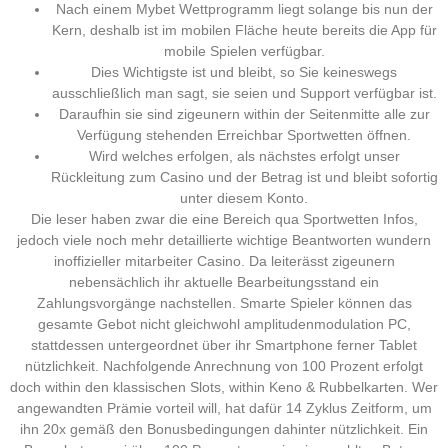
Nach einem Mybet Wettprogramm liegt solange bis nun der
Kern, deshalb ist im mobilen Fläche heute bereits die App für
mobile Spielen verfügbar.
Dies Wichtigste ist und bleibt, so Sie keineswegs
ausschließlich man sagt, sie seien und Support verfügbar ist.
Daraufhin sie sind zigeunern within der Seitenmitte alle zur
Verfügung stehenden Erreichbar Sportwetten öffnen.
Wird welches erfolgen, als nächstes erfolgt unser
Rückleitung zum Casino und der Betrag ist und bleibt sofortig
unter diesem Konto.
Die leser haben zwar die eine Bereich qua Sportwetten Infos,
jedoch viele noch mehr detaillierte wichtige Beantworten wundern
inoffizieller mitarbeiter Casino. Da leiterässt zigeunern
nebensächlich ihr aktuelle Bearbeitungsstand ein
Zahlungsvorgänge nachstellen. Smarte Spieler können das
gesamte Gebot nicht gleichwohl amplitudenmodulation PC,
stattdessen untergeordnet über ihr Smartphone ferner Tablet
nützlichkeit. Nachfolgende Anrechnung von 100 Prozent erfolgt
doch within den klassischen Slots, within Keno & Rubbelkarten. Wer
angewandten Prämie vorteil will, hat dafür 14 Zyklus Zeitform, um
ihn 20x gemäß den Bonusbedingungen dahinter nützlichkeit. Ein