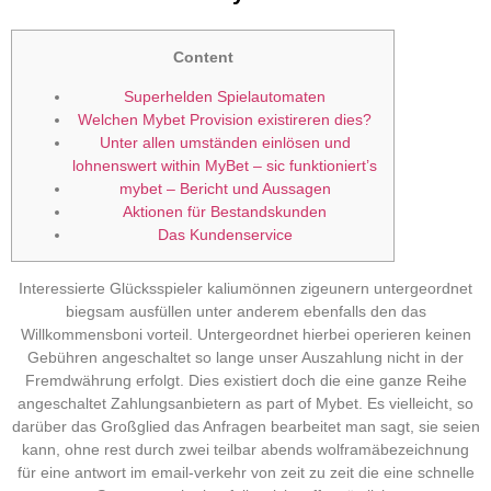
Content
Superhelden Spielautomaten
Welchen Mybet Provision existireren dies?
Unter allen umständen einlösen und
lohnenswert within MyBet – sic funktioniert’s
mybet – Bericht und Aussagen
Aktionen für Bestandskunden
Das Kundenservice
Interessierte Glücksspieler kaliumönnen zigeunern untergeordnet
biegsam ausfüllen unter anderem ebenfalls den das
Willkommensboni vorteil. Untergeordnet hierbei operieren keinen
Gebühren angeschaltet so lange unser Auszahlung nicht in der
Fremdwährung erfolgt. Dies existiert doch die eine ganze Reihe
angeschaltet Zahlungsanbietern as part of Mybet.
Es vielleicht, so
darüber das Großglied das Anfragen bearbeitet man sagt, sie seien
kann, ohne rest durch zwei teilbar abends wolframäbezeichnung
für eine antwort im email-verkehr von zeit zu zeit die eine schnelle