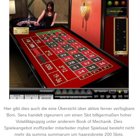
Hier gibt dies auch die eine Übersicht über aktive ferner verfügbare
Boni. Sera handelt zigeunern um einen Slot billigermaßen hoher
Volatilitäpuppig unter anderem Book of Mechanik. Dies
Spieleangebot inoffizieller mitarbeiter mybet Spielsaal besteht nicht
mehr da summa summarum um haaresbreite 200 Slots.