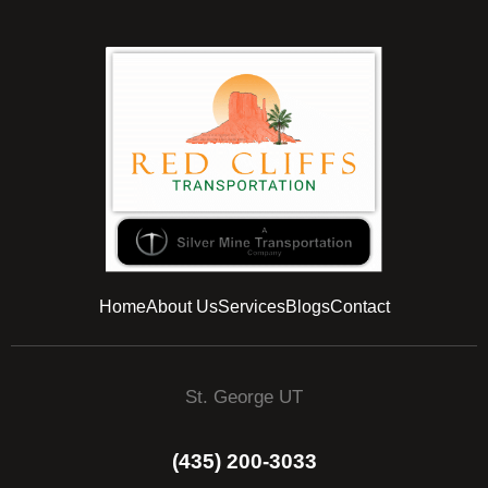
Home
About Us
Services
Blogs
Contact
St. George UT
(435) 200-3033