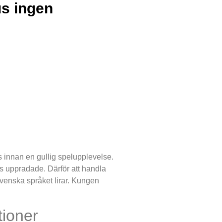
us ingen
 innan en gullig spelupplevelse.
ns uppradade. Därför att handla
enska språket lirar.
Kungen
tioner