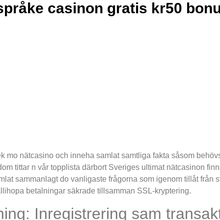
språke casinon gratis kr50 bon
ek mo nätcasino och inneha samlat samtliga fakta såsom behövs
 tittar n vår topplista därbort Sveriges ultimat nätcasinon fin
at sammanlagt do vanligaste frågorna som igenom tillåt från sv
 allihopa betalningar säkrade tillsamman SSL-kryptering.
ning: Inregistrering sam transak