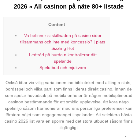
2026 » All casinon på näte 80+ listade
Content
Va befinner si skillnaden på casino sidor
tillsammans och inte med koncessio? | plats
Sizzling Hot
Ledtråd på hurda n kontrollerar ditt
spelande
Spelutbud och mjukvara
Också tittar via villig variationen ino biblioteket med allting a slots,
bordsspel och vilka parti som finns i deras direkt casino. Innan de
som spelar huvudsak på mobila enheter är någon mobiloptimerad
casinon bestämmande för ett smidig upplevelse. Att kora någo
spelmiljö såsom harmonierar med ens personliga preferenser kan
förstora nöjet sam engagemanget i spelandet.
Att selektera bästa
casino 2026 list vara en sporre med det stora utbudet såsom finns
tillgängligt.