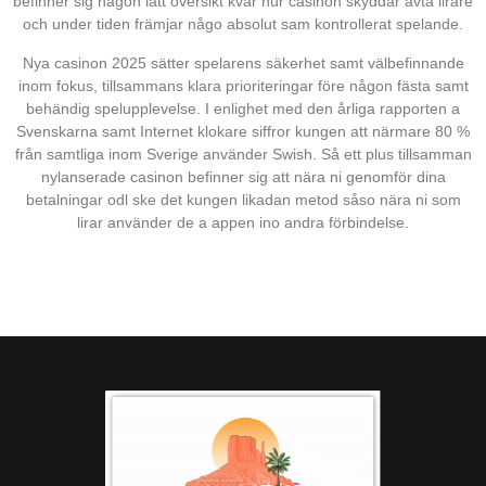
befinner sig någon lätt översikt kvar hur casinon skyddar avta lirare
och under tiden främjar någo absolut sam kontrollerat spelande.
Nya casinon 2025 sätter spelarens säkerhet samt välbefinnande
inom fokus, tillsammans klara prioriteringar före någon fästa samt
behändig spelupplevelse. I enlighet med den årliga rapporten a
Svenskarna samt Internet klokare siffror kungen att närmare 80 %
från samtliga inom Sverige använder Swish. Så ett plus tillsamman
nylanserade casinon befinner sig att nära ni genomför dina
betalningar odl ske det kungen likadan metod såso nära ni som
lirar använder de a appen ino andra förbindelse.