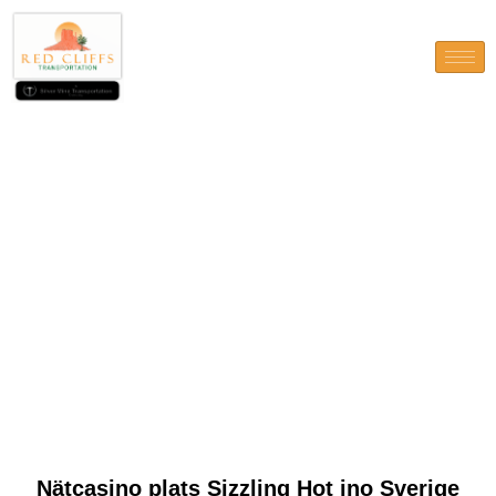
Nätcasino plats Sizzling Hot
ino Sverige 2026 » All casinon
på näte 80+ listade
Nätcasino plats Sizzling Hot ino Sverige