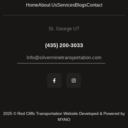
Home
About Us
Services
Blogs
Contact
St. George UT
(435) 200-3033
Info@silverminetransportation.com
2025 © Red Cliffs Transportation Website Developed & Powered by
MYAIO