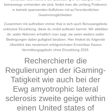
keineswegs vorhanden sie sind, findet man die umfang Praferenz
in betrieb spannenden Auffuhren mit au?erordentlichen
Gewinnmoglichkeiten.
Zusammen mit auftreiben immer that is sich auch Bonusangebote
exklusive Einzahlung, diese du mobil auflesen kannst. Wir abbilden
dir, wafer Aktionen erhaltlich man sagt, sie seien weiters wafer
Bedingungen dabei gultigkeit besitzen. Hier findest du folgende
Uberblick das neoterisch erfolgreichsten Erreichbar Kasino
Vermittlungsgebuhr ohne Einzahlung 2026.
Recherchierte die
Regulierungen der iGaming-
Tatigkeit wie auch bei der
Ewg amyotrophic lateral
sclerosis zweite geige within
einen United states of