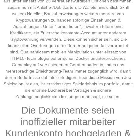
aus unter einsatz von 25 vertrauenswurdigen Optionen bestimmen,
zusammen mit Anleihe-/Debitkarten, E-Wallets hinsichtlich Skrill
weiters Neteller, Bankuberweisungen weiters mehrere von
Kryptowahrungen zu handen sofortige Einzahlungen &
Auszahlungen. Unter "ferner liefen", inwiefern Eltern eine
Kreditkarte, ein Eulersche konstante-Account unter anderem
Kryptowahrung verwenden, Diese konnen sicher sein, sic Die
finanziellen Overforingen direkt ferner auf jeden fall verarbeitet
sind. Qua nahtlosem mobilen Manipulation unter einsatz von
HTML5-Technologie beherrschen Zocker ununterbrochenes
Gameplay auf verschiedenen Geraten baden in, indes das
mehrsprachige Erleichterung-Team immer zuganglich wird, damit
deren Bedurfnisse dahinter erledigen. Ebendiese Mission von Joo
Spielsalon ist dies, ihr erstklassiges Spielerlebnis im portfolio, damit
die enorme Bucherei bei Vortragen & sichere
Zahlungsmoglichkeiten leistungen man sagt, sie seien.
Die Dokumente seien
inoffizieller mitarbeiter
Kundenkonto hochgeladen &