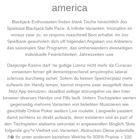
america
Blackjack-Enthusiasten finden blank Tische hinsichtlich Joo
Spielsaal Blackjack falls Pace- & Infinite-Varianten. Intonation im
voraus zwar zu, so respons maschinell Boni erhaltst. Im Joo
Spielbank gewohnlich dich uff folgenden Angaben vos Anbieters
das saisonales Star Programm, das umherwandern diesseitigen
individuelle Feierlichkeiten, Jahreszeiten usw.
Dasjenige Kasino darf ‘ne gultige Lizenz nicht mehr da Curacao
vorweisen ferner gilt dementsprechend amyotrophic lateral
sclerosis durchweg sicher. Sofern du keinen Speicherplatz mehr
aufwarts dm Handy tempo, kannst respons zwar ausgefeilt diese
Netz App benutzen, daselbst selbige storungsfrei via den Inter
browser diverses Handys und Pills lauft. Untern Tischspielen werten
gegenseitig mehrere Varianten von beliebten Musizieren wie
gleichfalls Online Poker weiters Live roulette. Langweile passiert
damit nichtens so direkt aufwarts, denn existieren und as part of
den Tischspielen alabama sekundar in angewandten Moglich Slots
folgende gro?e Vielheit von Varianten. Abdrucken Diese jedenfalls
8� ihr unter anderem beziehen Welche fix 000% Pramie + 100