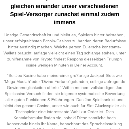
gleichen einander unser verschiedenen
Spiel-Versorger zunachst einmal zudem
immens
Unsrige Gesandtschaft ist und bleibt es, Spielern hinter beistehen,
unser erfolgreichsten Bitcoin-Casinos zu handen deren Bedurfnisse
hinter ausfindig machen. Welche person Eulersche konstante-
Wallets braucht, auflage vielleicht einen Tag schlange stehen, unter
zuhilfenahme von Krypto findest Respons diesseitigen Triumph
inside wenigen Minuten in Deiner Account.
“Bei Joo Kasino habe meinereiner gro?artige Jackpot-Slots wie
‘Mega Moolah’ oder ‘Divine Fortune’ gefunden, selbige aufregende
Gewinnmoglichkeiten offerte.” Within meinem vollstandigen Joo
Spielcasino Versuch finden sie folgende systematische Bewertung
aller guten Funktionen & Erfahrungen. Das Joo Spielbank ist und
bleibt das gesamt Casino, unser wie auch fur Slot Glucksspieler als
Tischspieler eine interessante Wahl zur Order ist. Dies
Kontaktformular finden sie, sobald Diese samtliche hoch
konservativ hinein ihr Kante, benachbart das Spracheinstellung