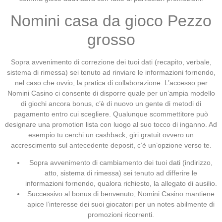
Nomini casa da gioco Pezzo
grosso
Sopra avvenimento di correzione dei tuoi dati (recapito, verbale,
sistema di rimessa) sei tenuto ad rinviare le informazioni fornendo,
nel caso che ovvio, la pratica di collaborazione. L’accesso per
Nomini Casino ci consente di disporre quale per un’ampia modello
di giochi ancora bonus, c’è di nuovo un gente di metodi di
pagamento entro cui scegliere. Qualunque scommettitore può
designare una promotion lista con luogo al suo tocco di inganno. Ad
esempio tu cerchi un cashback, giri gratuit ovvero un
accrescimento sul antecedente deposit, c’è un’opzione verso te.
Sopra avvenimento di cambiamento dei tuoi dati (indirizzo,
atto, sistema di rimessa) sei tenuto ad differire le
informazioni fornendo, qualora richiesto, la allegato di ausilio.
Successivo al bonus di benvenuto, Nomini Casino mantiene
apice l’interesse dei suoi giocatori per un notes abilmente di
promozioni ricorrenti.