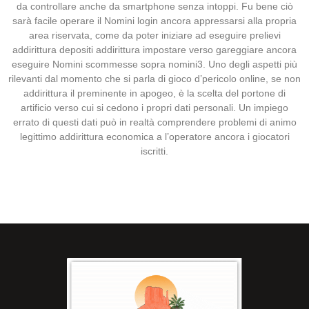
da controllare anche da smartphone senza intoppi. Fu bene ciò
sarà facile operare il Nomini login ancora appressarsi alla propria
area riservata, come da poter iniziare ad eseguire prelievi
addirittura depositi addirittura impostare verso gareggiare ancora
eseguire Nomini scommesse sopra nomini3. Uno degli aspetti più
rilevanti dal momento che si parla di gioco d’pericolo online, se non
addirittura il preminente in apogeo, è la scelta del portone di
artificio verso cui si cedono i propri dati personali. Un impiego
errato di questi dati può in realtà comprendere problemi di animo
legittimo addirittura economica a l’operatore ancora i giocatori
iscritti.