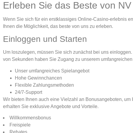
Erleben Sie das Beste von NV
Wenn Sie sich für ein erstklassiges Online-Casino-erlebnis en
Ihnen die Möglichkeit, das beste von uns zu erleben.
Einloggen und Starten
Um loszulegen, müssen Sie sich zunächst bei uns einloggen. 
von Sekunden haben Sie Zugang zu unserem umfangreichen 
Unser umfangreiches Spielangebot
Hohe Gewinnchancen
Flexible Zahlungsmethoden
24/7-Support
Wir bieten Ihnen auch eine Vielzahl an Bonusangeboten, um 
erhalten Sie exklusive Angebote und Vorteile.
Willkommensbonus
Freispiele
Rebates