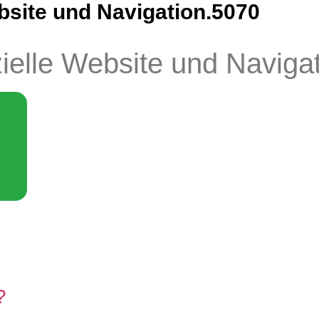
ebsite und Navigation.5070
ielle Website und Naviga
?