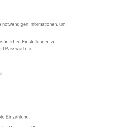
lle notwendigen Informationen, um
ersönlichen Einstellungen zu
nd Passwort ein.
e:
ste Einzahlung.