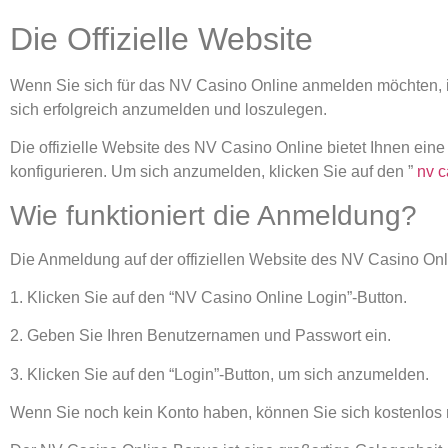
Die Offizielle Website
Wenn Sie sich für das NV Casino Online anmelden möchten, ist 
sich erfolgreich anzumelden und loszulegen.
Die offizielle Website des NV Casino Online bietet Ihnen ein
konfigurieren. Um sich anzumelden, klicken Sie auf den ”
nv c
Wie funktioniert die Anmeldung?
Die Anmeldung auf der offiziellen Website des NV Casino Onlin
1. Klicken Sie auf den “NV Casino Online Login”-Button.
2. Geben Sie Ihren Benutzernamen und Passwort ein.
3. Klicken Sie auf den “Login”-Button, um sich anzumelden.
Wenn Sie noch kein Konto haben, können Sie sich kostenlos r