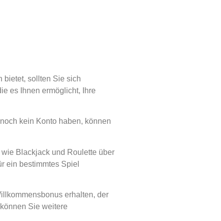
ietet, sollten Sie sich
ie es Ihnen ermöglicht, Ihre
 noch kein Konto haben, können
n wie Blackjack und Roulette über
r ein bestimmtes Spiel
Willkommensbonus erhalten, der
 können Sie weitere