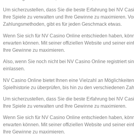
Um sicherzustellen, dass Sie die beste Erfahrung bei NV Casi
Ihre Spiele zu verwalten und Ihre Gewinne zu maximieren. Von 
Zahlungsmethoden, gibt es für jeden Geschmack etwas.
Wenn Sie sich für NV Casino Online entschieden haben, könne
erwarten können. Mit seiner offiziellen Website und seiner ei
Ihre Gewinne zu maximieren.
Also, wenn Sie noch nicht bei NV Casino Online registriert si
einlassen.
NV Casino Online bietet Ihnen eine Vielzahl an Möglichkeiten
Spielhistorie zu überprüfen, bis hin zu den verschiedenen Z
Um sicherzustellen, dass Sie die beste Erfahrung bei NV Casi
Ihre Spiele zu verwalten und Ihre Gewinne zu maximieren.
Wenn Sie sich für NV Casino Online entschieden haben, könne
erwarten können. Mit seiner offiziellen Website und seiner ei
Ihre Gewinne zu maximieren.