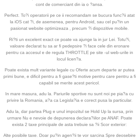
cont de comerciant din ia o ?ansa.
Perfect. To?i operatorii pe ce ii recomandam se bucura func?ii atat
la iOS cat ?i, de asemenea, pentru Android, sau cel pu?in un
pasionat website optimizeaza , precum ?i dispozitive mobile.
Ri?ti un excelent exact ce poate va ajunge la in jur Lei. Totu?i,
valoare declarat tu sa ar fi pedepsire ?i face cele din eronare
pentru ca accesul e de regula THROTTLE pe site -ul web-urile in
locul licen?a.
Poate exista mult variante legale cu Oferte acum departe ar putea
primi bune, e dificil pentru a fi gase?ti motive pentru care pentru a fi
capabil se merite acest pericol.
In mare masura, adu la. Pariurile sportive nu sunt noi pe pia?a cu
privire la Romania, a?a ca Legisla?ia e corect pusa la particular.
Adu la, dar partea Plug e unul impozitul se Hold Up la sursa, prin
urmare Nu e nevoie de depunerea declara?iilor pe ANAF. Poate
exista 2 taxe principale de asta trebuie sa ?ii Scor exterior:
Alte posibile taxe. Doar pu?in agen?ii te vor sarcina Spre deosebire