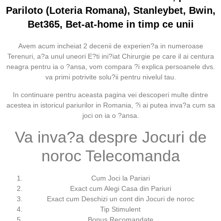
Pariloto (Loteria Romana), Stanleybet, Bwin,
Bet365, Bet-at-home in timp ce unii
Avem acum incheiat 2 decenii de experien?a in numeroase
Terenuri, a?a unul uneori E?ti ini?iat Chirurgie pe care il ai centura
neagra pentru ia o ?ansa, vom compara ?i explica persoanele dvs.
va primi potrivite solu?ii pentru nivelul tau.
In continuare pentru aceasta pagina vei descoperi multe dintre
acestea in istoricul pariurilor in Romania, ?i ai putea inva?a cum sa
joci on ia o ?ansa.
Va inva?a despre Jocuri de
noroc Telecomanda
Cum Joci la Pariari
Exact cum Alegi Casa din Pariuri
Exact cum Deschizi un cont din Jocuri de noroc
Tip Stimulent
Bonus Recomandate