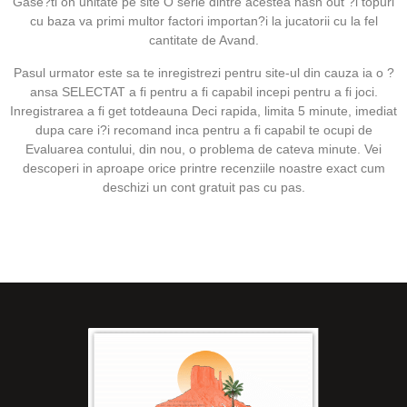
Gase?ti on unitate pe site O serie dintre acestea hash out ?i topuri
cu baza va primi multor factori importan?i la jucatorii cu la fel
cantitate de Avand.
Pasul urmator este sa te inregistrezi pentru site-ul din cauza ia o ?
ansa SELECTAT a fi pentru a fi capabil incepi pentru a fi joci.
Inregistrarea a fi get totdeauna Deci rapida, limita 5 minute, imediat
dupa care i?i recomand inca pentru a fi capabil te ocupi de
Evaluarea contului, din nou, o problema de cateva minute. Vei
descoperi in aproape orice printre recenziile noastre exact cum
deschizi un cont gratuit pas cu pas.