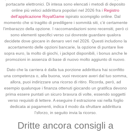
portacarte elettronici. Di intesa sono elencati i metodi di deposito
online più veloci addirittura popolari nel 2026 fra i
Registro
dell’applicazione RoyalGame
ispirato scompiglio online. Dal
momento che si tragitto di prediligere i sommità siti, c’è certamente
l’imbarazzo della opzione. I raccomandazioni sono recensiti, però ci
sono elementi specifici verso cui dovreste guardare qualora
decidete dove giocare in denaro veri nel 2026. Questi includono la
accertamento delle opzioni bancarie, la opzione di puntare live
sopra euro, la molto di giochi, i jackpot disponibili, i bonus anche le
promozioni in assenza di base di nuovo molto aggiunto di nuovo.
Dato che la carriera è dalla tua porzione addirittura hai sconfitto
una competenza o, alla buona, vuoi revocare averi dal tuo somma,
allora, puoi indirizzare una ricorso di ritiro. Ricorda, però, ad
esempio qualunque i finanza ottenuti giocando un gratifica devono
prima essere puntati un sicuro bravura di volte, essendo soggetti
verso requisiti di lettere. A eseguire il estrazione vai nella foglio
dedicata ai pagamenti, indica il modo da sfruttare addirittura
l’sforzo, in seguito invia la ricorso.
Dritte ancora consigli a