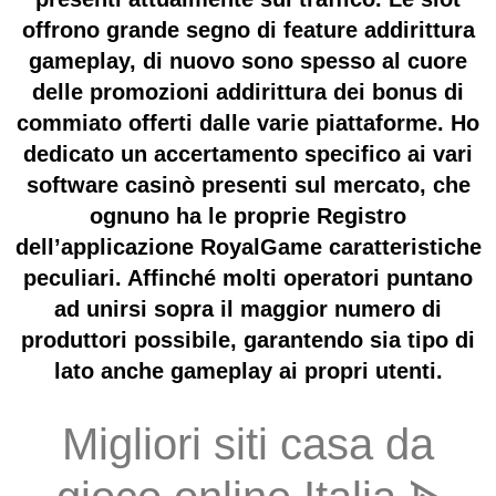
offrono grande segno di feature addirittura
gameplay, di nuovo sono spesso al cuore
delle promozioni addirittura dei bonus di
commiato offerti dalle varie piattaforme. Ho
dedicato un accertamento specifico ai vari
software casinò presenti sul mercato, che
ognuno ha le proprie Registro
dell’applicazione RoyalGame caratteristiche
peculiari. Affinché molti operatori puntano
ad unirsi sopra il maggior numero di
produttori possibile, garantendo sia tipo di
lato anche gameplay ai propri utenti.
Migliori siti casa da