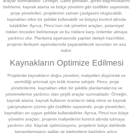
araçlar sunmaktadır. Örneğin, Gantt şemaları, görev bağımlılıklarını
belirleme, kaynak atama ve bütçe yönetimi gibi özellikler sayesinde,
proje yöneticileri, projelerinin zaman çizelgesini oluşturabilir,
kaynakları etkin bir şekilde kullanabilir ve bütçeyi kontrol altında
tutabilirler. Ayrıca, Pinco'nun risk yönetimi araçları, potansiyel
riskleri önceden belirlemeye ve bu risklere karşı önlemler almaya
yardımcı olur. Planlama aşamasında yapılan detaylı hazırlıklar,
projenin ilerleyen aşamalarında yaşanabilecek sorunları en aza
indirir.
Kaynakların Optimize Edilmesi
Projelerde kaynakların doğru yönetimi, maliyetleri düşürmek ve
verimliliği artırmak için kritik öneme sahiptir. Pinco, proje
yöneticilerine, kaynakları etkin bir şekilde planlamalarına ve
yönetmelerine yardımcı olan çeşitli araçlar sunmaktadır. Örneğin,
kaynak atama, kaynak kullanım oranlarını takip etme ve kaynak
çakışmalarını çözme gibi özellikler sayesinde, proje yöneticileri,
kaynakları en uygun şekilde kullanabilirler. Ayrıca, Pinco'nun bütçe
yönetimi araçları, projenin maliyetlerini kontrol altında tutmaya
yardımcı olur. Kaynak optimizasyonu, projelerin bütçe dahilinde
tamamlanmasını sağlar ve işletmelerin karlılığını artırır.