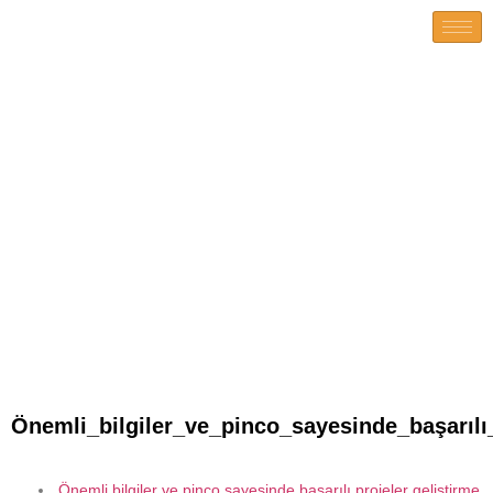
Önemli_bilgiler_ve_pinco_saye
Önemli_bilgiler_ve_pinco_sayesinde_başarılı
Önemli bilgiler ve pinco sayesinde başarılı projeler geliştirme