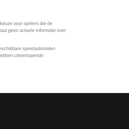
keuze voor spelers die de
taat geen actuele informatie over
beschikbare speelautomaten
 hebben uiteenlopende