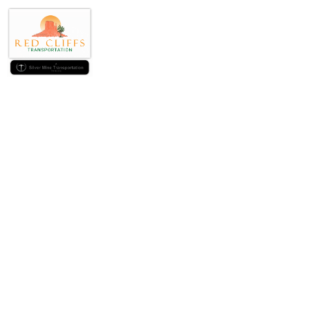
Online Casino