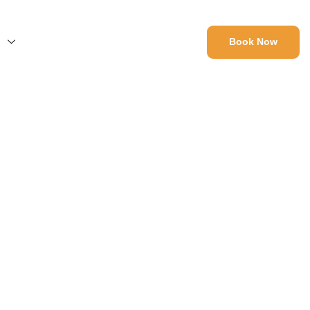
s
Blogs
Contact Us
Book Now
 onafhankelijk