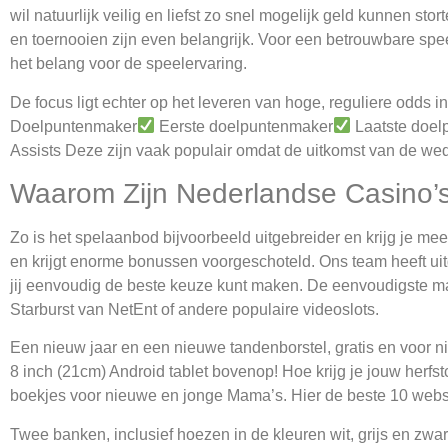
wil natuurlijk veilig en liefst zo snel mogelijk geld kunnen 
en toernooien zijn even belangrijk. Voor een betrouwbare spee
het belang voor de speelervaring.
De focus ligt echter op het leveren van hoge, reguliere odd
Doelpuntenmaker
Eerste doelpuntenmaker
Laatste doel
Assists Deze zijn vaak populair omdat de uitkomst van de wedst
Waarom Zijn Nederlandse Casino’s 
Zo is het spelaanbod bijvoorbeeld uitgebreider en krijg je me
en krijgt enorme bonussen voorgeschoteld. Ons team heeft uit
jij eenvoudig de beste keuze kunt maken. De eenvoudigste mani
Starburst van NetEnt of andere populaire videoslots.
Een nieuw jaar en een nieuwe tandenborstel, gratis en voor n
8 inch (21cm) Android tablet bovenop! Hoe krijg je jouw herf
boekjes voor nieuwe en jonge Mama’s. Hier de beste 10 websi
Twee banken, inclusief hoezen in de kleuren wit, grijs en zwar