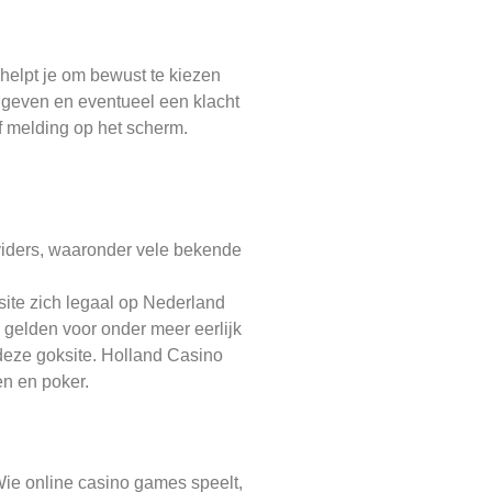
t helpt je om bewust te kiezen
e geven en eventueel een klacht
of melding op het scherm.
viders, waaronder vele bekende
site zich legaal op Nederland
 gelden voor onder meer eerlijk
deze goksite. Holland Casino
en en poker.
Wie online casino games speelt,