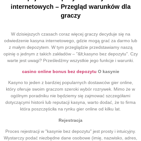
internetowych – Przegląd warunków dla
graczy
W dzisiejszych czasach coraz więcej graczy decyduje się na
odwiedzenie kasyna internetowego, gdzie mogą grać za darmo lub
z małym depozytem. W tym przeglądzie przedstawiamy naszą
opinię o jednym z takich zakładów – "&lt;kasyno bez depozytu". Czy
warte jest uwagi? Prześledźmy wszystkie jego funkcje i warunki.
casino online bonus bez depozytu
O kasynie
Kasyno to jeden z bardziej popularnych dostawców gier online,
który oferuje swoim graczom szeroki wybór rozrywek. Mimo że w
ogólnym poradniku nie będziemy się zajmować szczegółami
dotyczącymi historii lub reputacji kasyna, warto dodać, że to firma
która poszczęściła na rynku gier online od kilku lat.
Rejestracja
Proces rejestracji w "kasynie bez depozytu" jest prosty i intuicyjny.
Wystarczy podać niezbędne dane osobowe (imię, nazwisko, adres,