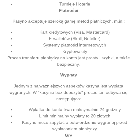
Turnieje i loterie
Płatności
Kasyno akceptuje szeroką gamę metod płatniczych, m.in.:
Kart kredytowych (Visa, Mastercard)
E-walletów (Skrill, Neteller)
Systemy płatności internetowych
Kryptowaluty
Proces transferu pieniędzy na konto jest prosty i szybki, a także
bezpieczny.
Wypłaty
Jednym z najważniejszych aspektów kasyna jest wypłata
wygranych. W "kasynie bez depozytu" proces ten odbywa się
następująco:
Wpłatka do konta trwa maksymalnie 24 godziny
Limit minimalny wypłaty to 20 złotych
Kasyno może zapytać o potwierdzenie wygranej przed
wypłaconiem pieniędzy
Gry