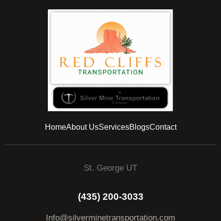
Home
About Us
Services
Blogs
Contact
St. George UT
(435) 200-3033
Info@silverminetransportation.com