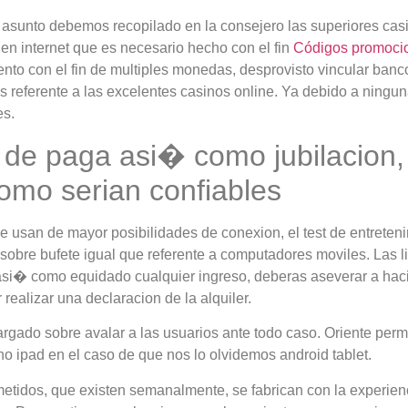
o asunto debemos recopilado en la consejero las superiores cas
en internet que es necesario hecho con el fin
Códigos promocio
iento con el fin de multiples monedas, desprovisto vincular ba
eferente a las excelentes casinos online. Ya debido a ninguna
es.
 de paga asi� como jubilacion
omo serian confiables
ue usan de mayor posibilidades de conexion, el test de entrete
ion sobre bufete igual que referente a computadores moviles. Las
 asi� como equidado cualquier ingreso, deberas aseverar a hac
realizar una declaracion de la alquiler.
argado sobre avalar a las usuarios ante todo caso. Oriente per
o ipad en el caso de que nos lo olvidemos android tablet.
tidos, que existen semanalmente, se fabrican con la experien