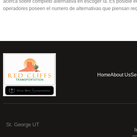
acerca sobre completo alternativa en escoger la. Es posible e
operadores poseen el numero de alternativas que piensan req
Home
About Us
Se
St. George UT
I