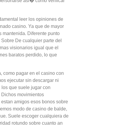
 personarse asi� como verificar
amental leer los opiniones de
minado casino. Ya que de mayor
es mantenida. Diferente punto
. Sobre De cualquier parte del
as visionarios igual que el
nes baratos perdido, lo que
a, como pagar en el casino con
 ejecutar sin descargar ni
e los que suele jugar con
s. Dichos movimientos
e estan amigos esos bonos sobre
videmos modo de casino de balde,
que. Suele escoger cualquiera de
uridad rotundo sobre cuanto an