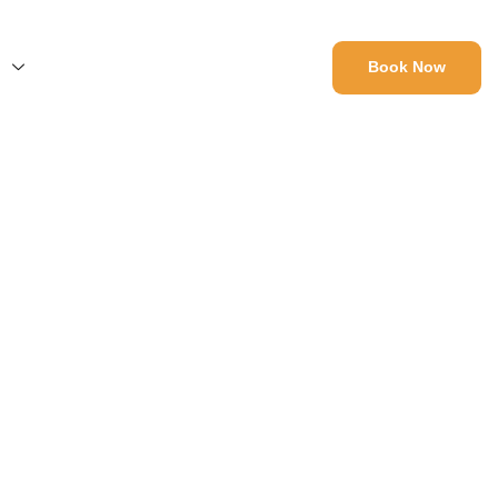
s
Blogs
Contact Us
Book Now
a quiere decir
e cualquier numero
s de pago