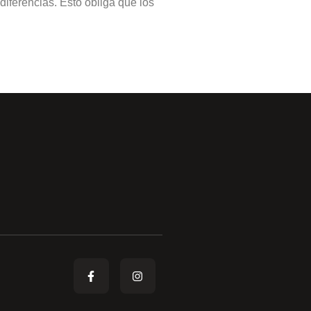
diferencias. Esto obliga que los