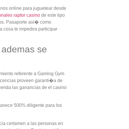
inos online para juguetear desde
nales raptor casino
de este tipo
ncos. Pasaporte asi� como
 cosa te impedira participar
, ademas se
nimiento referente a Gaming Gym
 licencias proveen garanti�a de
ienda las ganancias de el casino
manece 500% diligente para los
cia certamen a las personas en