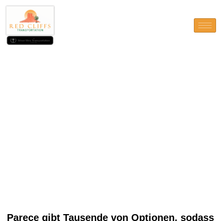
Parece gibt Tausende von
Optionen, sodass z. hd.
jedweden etwas dabei ist
Parece gibt Tausende von Optionen, sodass