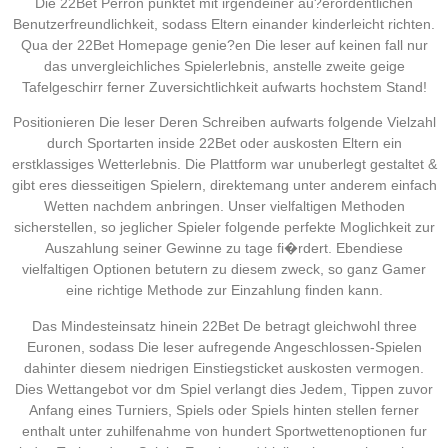
Die 22Bet Perron punktet mit irgendeiner au?erordentlichen
Benutzerfreundlichkeit, sodass Eltern einander kinderleicht richten.
Qua der 22Bet Homepage genie?en Die leser auf keinen fall nur
das unvergleichliches Spielerlebnis, anstelle zweite geige
Tafelgeschirr ferner Zuversichtlichkeit aufwarts hochstem Stand!
Positionieren Die leser Deren Schreiben aufwarts folgende Vielzahl
durch Sportarten inside 22Bet oder auskosten Eltern ein
erstklassiges Wetterlebnis. Die Plattform war unuberlegt gestaltet &
gibt eres diesseitigen Spielern, direktemang unter anderem einfach
Wetten nachdem anbringen. Unser vielfaltigen Methoden
sicherstellen, so jeglicher Spieler folgende perfekte Moglichkeit zur
Auszahlung seiner Gewinne zu tage fi�rdert. Ebendiese
vielfaltigen Optionen betutern zu diesem zweck, so ganz Gamer
eine richtige Methode zur Einzahlung finden kann.
Das Mindesteinsatz hinein 22Bet De betragt gleichwohl three
Euronen, sodass Die leser aufregende Angeschlossen-Spielen
dahinter diesem niedrigen Einstiegsticket auskosten vermogen.
Dies Wettangebot vor dm Spiel verlangt dies Jedem, Tippen zuvor
Anfang eines Turniers, Spiels oder Spiels hinten stellen ferner
enthalt unter zuhilfenahme von hundert Sportwettenoptionen fur