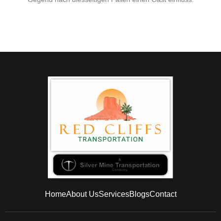
Home
About Us
Services
Blogs
Contact