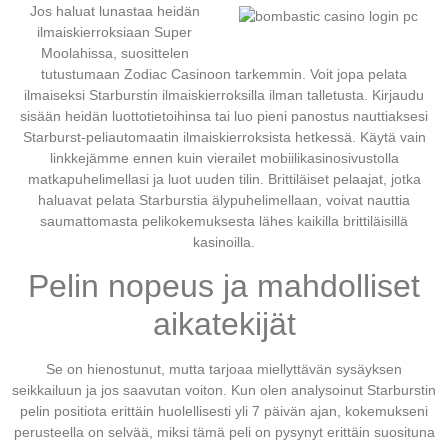
Jos haluat lunastaa heidän
ilmaiskierroksiaan Super
Moolahissa, suosittelen
tutustumaan Zodiac Casinoon tarkemmin. Voit jopa pelata
ilmaiseksi Starburstin ilmaiskierroksilla ilman talletusta. Kirjaudu
sisään heidän luottotietoihinsa tai luo pieni panostus nauttiaksesi
Starburst-peliautomaatin ilmaiskierroksista hetkessä. Käytä vain
linkkejämme ennen kuin vierailet mobiilikasinosivustolla
matkapuhelimellasi ja luot uuden tilin. Brittiläiset pelaajat, jotka
haluavat pelata Starburstia älypuhelimellaan, voivat nauttia
saumattomasta pelikokemuksesta lähes kaikilla brittiläisillä
kasinoilla.
Pelin nopeus ja mahdolliset
aikatekijät
Se on hienostunut, mutta tarjoaa miellyttävän sysäyksen
seikkailuun ja jos saavutan voiton. Kun olen analysoinut Starburstin
pelin positiota erittäin huolellisesti yli 7 päivän ajan, kokemukseni
perusteella on selvää, miksi tämä peli on pysynyt erittäin suosituna