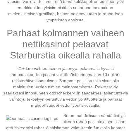
vuosien varrella. Ei ihme, että tämä kolikkopeli on edelleen yksi
markkinoiden yleisimmistä, ja se tarjoaa tasapainon
mielenkiintoisen grafiikan, helpon pelattavuuden ja rauhallisen
ympäristön ansiosta.
Parhaat kolmannen vaiheen
nettikasinot pelaavat
Starburstia oikealla rahalla
21+ Luo vaihtoehtoinen jäsenyys pelaamalla hyvällä
kampanjakoodilla ja saat välittömästi erinomaisen 10 dollarin
rekisteröitymisbonuksen. Saamme palkkion tällä sivustolla
mainittujen uusien nimien mainostamisesta. Rekisteröidy
saadaksesi innostuneen oddschecker-tilin saadaksesi asiantuntevia
valintoja, tekoälyyn perustuvia vedonlyöntituotteita ja parhaat
mahdollisuudet vedonlyöntisivustoilla.
Se on mahdollisuus nähdä tiettyjä
oikean rahan palkintoja sen sijaan,
että riskeeraisi rahat. Alhaisimman volatiliteetin funktiolla kohtaat