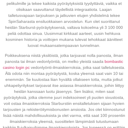
pelikulmille ja tekee kaikista pyöräytyksistä tyydyttäviä, vaikka et
olisikaan saavuttanut täydellistä integraatiota. Laajan
talletusvapaan tarjouksen ja jatkuvien etujen yhdistelmä tekee
SpinSaharasta ensiluokkaisen arvostelun. Kun olet suorittanut
heidän Starburst-pyöräytyksensä, valtava kokoelma yli 3 100 000
peliä odottaa sinua. Uusimmat kirkkaat aarteet, uusin hehkuva
kosminen historia ja voittojen mukana tulevat tehokkaat äänitteet
luovat mukaansatempaavan tunnelman.
Poikkeuksena niistä yksilöistä, jotka tarjoavat nolla panosta, ilman
panosta tai ilman vedonlyöntiä, on melko yleistä saada
bombastic
casino login pc
vedonlyönti-ilmaiskierroksia, jotka saat talletuksesta.
Älä odota niin montaa pyöräytystä, koska yleensä saat vain 10 tai
enemmän. Se kuulostaa liian hyvältä ollakseen totta, mutta jotkut
uhkapeliyritykset tarjoavat itse asiassa ilmaiskierroksia, joihin liittyy
heidän kanssaan luotu jäsenyys. Sen lisäksi, miten saat
pyöräytyksiä, jotka olemme juuri indeksoineet yli puolen sivustosta,
voit ostaa ilmaiskierroksia Starburstiin ensitalletuksen sijaan hyvien
tarjousten ja rekisteröitymisbonusten ansiosta. Jos olet kiinnostunut
lisää näistä mahdollisuuksista ja olet varma, että saat 100 prosentin
ilmaiskierroksia yleensä, suosittelen lämpimästi tutustumaan
kaikkiin ft-julkaisuihimme ilmaiskierroksista. Jos kyseessä on erittäin