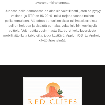
tavaramerkkirakennetta.
Uudessa peliautomaatissa on alhaisin volatiliteetti, joten se pysyy
vakiona, ja RTP on 96,09 %, mikä tarjoaa tasapainoisen
pelikokemuksen. Älä odota bonuskierroksia tai ilmaiskierroksia –
peli on helppoa ja sisältää puhtaita, voittolinjoihin keskittyviä
voittoja. Voit nauttia uusimmasta Starburst-kokeiluversiosta
mobiililaitteilla ja tableteilla, jotka käyttävät Applen iOS- tai Android-
käyttöjärjestelmää.