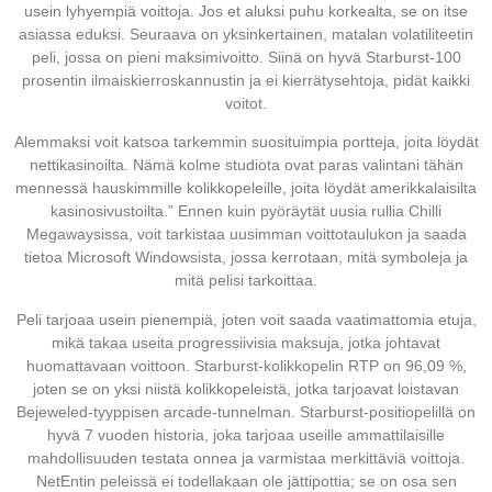
usein lyhyempiä voittoja. Jos et aluksi puhu korkealta, se on itse
asiassa eduksi. Seuraava on yksinkertainen, matalan volatiliteetin
peli, jossa on pieni maksimivoitto. Siinä on hyvä Starburst-100
prosentin ilmaiskierroskannustin ja ei kierrätysehtoja, pidät kaikki
voitot.
Alemmaksi voit katsoa tarkemmin suosituimpia portteja, joita löydät
nettikasinoilta. Nämä kolme studiota ovat paras valintani tähän
mennessä hauskimmille kolikkopeleille, joita löydät amerikkalaisilta
kasinosivustoilta.” Ennen kuin pyöräytät uusia rullia Chilli
Megawaysissa, voit tarkistaa uusimman voittotaulukon ja saada
tietoa Microsoft Windowsista, jossa kerrotaan, mitä symboleja ja
mitä pelisi tarkoittaa.
Peli tarjoaa usein pienempiä, joten voit saada vaatimattomia etuja,
mikä takaa useita progressiivisia maksuja, jotka johtavat
huomattavaan voittoon. Starburst-kolikkopelin RTP on 96,09 %,
joten se on yksi niistä kolikkopeleistä, jotka tarjoavat loistavan
Bejeweled-tyyppisen arcade-tunnelman. Starburst-positiopelillä on
hyvä 7 vuoden historia, joka tarjoaa useille ammattilaisille
mahdollisuuden testata onnea ja varmistaa merkittäviä voittoja.
NetEntin peleissä ei todellakaan ole jättipottia; se on osa sen