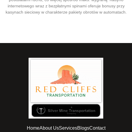
internetowego wraz z bezpłatnymi spinami oferuje bonusy przy
kasynach sieciowy w charakterze pakiety obrotów w automatach.
Home
About Us
Services
Blogs
Contact