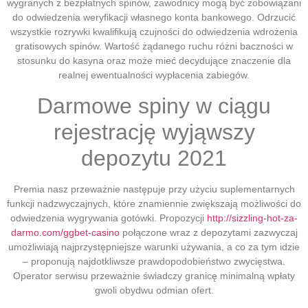
wygranych z bezpłatnych spinów, zawodnicy mogą być zobowiązani
do odwiedzenia weryfikacji własnego konta bankowego. Odrzucić
wszystkie rozrywki kwalifikują czujności do odwiedzenia wdrożenia
gratisowych spinów.
Wartość żądanego ruchu różni baczności w
stosunku do kasyna oraz może mieć decydujące znaczenie dla
realnej ewentualności wypłacenia zabiegów.
Darmowe spiny w ciągu
rejestrację wyjąwszy
depozytu 2021
Premia nasz przeważnie następuje przy użyciu suplementarnych
funkcji nadzwyczajnych, które znamiennie zwiększają możliwości do
odwiedzenia wygrywania gotówki. Propozycji
http://sizzling-hot-za-
darmo.com/ggbet-casino
połączone wraz z depozytami zazwyczaj
umożliwiają najprzystępniejsze warunki używania, a co za tym idzie
– proponują najdotkliwsze prawdopodobieństwo zwycięstwa.
Operator serwisu przeważnie świadczy granicę minimalną wpłaty
gwoli obydwu odmian ofert.