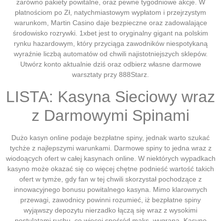
zarówno pakiety powitalne, oraz pewne tygodniowe akcje. W
płatnościom po Zł, natychmiastowym wypłatom i przejrzystym
warunkom, Martin Casino daje bezpieczne oraz zadowalające
środowisko rozrywki. 1xbet jest to oryginalny gigant na polskim
rynku hazardowym, który przyciąga zawodników niespotykaną
wyraźnie liczbą automatów od chwili najistotniejszych sklepów.
Utwórz konto aktualnie dziś oraz odbierz własne darmowe
warsztaty przy 888Starz.
LISTA: Kasyna Sieciowy wraz
z Darmowymi Spinami
Dużo kasyn online podaje bezpłatne spiny, jednak warto szukać
tychże z najlepszymi warunkami. Darmowe spiny to jedna wraz z
wiodoących ofert w całej kasynach online. W niektórych wypadkach
kasyno może okazać się co więcej chętne podnieść wartość takich
ofert w tymże, gdy fan w tej chwili skorzystał pochodzące z
innowacyjnego bonusu powitalnego kasyna. Mimo klarownych
przewagi, zawodnicy powinni rozumieć, iż bezpłatne spiny
wyjąwszy depozytu nierzadko łączą się wraz z wysokimi
postulatami ruchu, co więcej spośród maks. wygraną. Kasyno