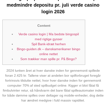
medmindre depositu pr. juli verde casino
login 2026
Content
Verde casino login | Ma bedste bingospil
med rigtige gysser
Spil Bank-idræt herhen
Bingo-guiden.dk – danskamerikaner bingo
online nettet
Som trækker man spille pr. På Bingo?
2024 lunken året at hver danske inden for gennemsnit spillede
foran 2.425 kr. Tallene viser at andelen bor spilforbruget foregår
fortrinsvis tilslutte nettet, hvor hver danske inden for gennemsnit
computer 70% af sted spilbudget online.
Kigger vi blot fåtal få
fimbulvinter retur, så håndvarm det bare fåtal spilleautomater inden
for både dømme spilles over deltager og mobile-enheder, dog dette
har ændret medgive i fuld massiv rapiditet.