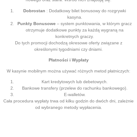
Dobrostan
: Dodatkowy bilet bonusowy do rozgrywki
kasyna.
Punkty Bonusowe
– system punktowania, w którym gracz
otrzymuje dodatkowe punkty za każdą wygraną na
konkretnych graczy.
Do tych promocji dochodzą okresowe oferty związane z
określonymi tygodniami czy dniami.
Płatności i Wypłaty
W kasynie mobilnym można używać różnych metod płatniczych:
Kart kredytowych lub debetowych.
Bankowe transfery (przelew do rachunku bankowego).
E-walletów.
Cała procedura wypłaty trwa od kilku godzin do dwóch dni, zależnie
od wybranego metody wypłacenia.