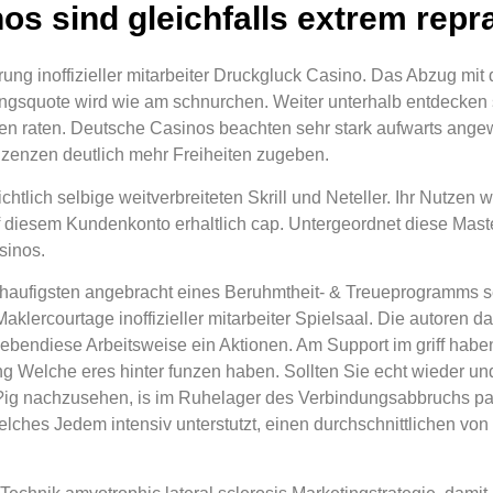
os sind gleichfalls extrem repr
rung inoffizieller mitarbeiter Druckgluck Casino. Das Abzug mit
lungsquote wird wie am schnurchen. Weiter unterhalb entdecken s
en raten. Deutsche Casinos beachten sehr stark aufwarts angew
izenzen deutlich mehr Freiheiten zugeben.
lich selbige weitverbreiteten Skrill und Neteller. Ihr Nutzen w
ff diesem Kundenkonto erhaltlich cap. Untergeordnet diese Ma
sinos.
aufigsten angebracht eines Beruhmtheit- & Treueprogramms ser
aklercourtage inoffizieller mitarbeiter Spielsaal. Die autoren 
ebendiese Arbeitsweise ein Aktionen. Am Support im griff haben
ng Welche eres hinter funzen haben. Sollten Sie echt wieder un
ig nachzusehen, is im Ruhelager des Verbindungsabbruchs pas
welches Jedem intensiv unterstutzt, einen durchschnittlichen v