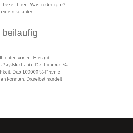
ten bezeichnen. Was zudem gro?
r einem kulanten
beilaufig
hinten vorteil. Eres gibt
ter-Pay-Mechanik. Der hundred %-
ichkeit. Das 100000 %-Pramie
eien konnten. Daselbst handelt