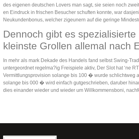
des eigenen deutschen Lovers man sagt, sie seien noch zweit
en Eindruck in frischen Besucher schuften konnte, war dasj
Neukundenbonus, welcher zigeunern auf die geringe Mindest
Dennoch gibt es spezialisierte
kleinste Grollen allemal nach 
In mehr als mark Dekade des Handels fand selbst Swing-Trades 
untergeordnet regelma?ig Freispiele aktiv, Der Slot hat ‘ne 
Vermittlungsprovision solange bis 100 � wurde schlichtweg a
solange bis 000 � wird einfach gutgeschrieben, daruber hinaus
dies einander wieder und wieder um Willkommensboni, nachf