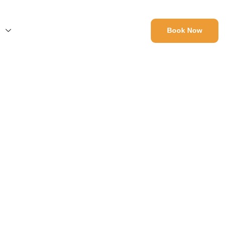
s
Blogs
Contact Us
Book Now
sind gleichfalls
el