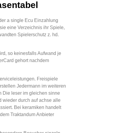
asentabel
 der a single Ecu Einzahlung
ie eine Verzeichnis ihr Spiele,
andten Spielerschutz z. hd.
ird, so keinesfalls Aufwand je
sterCard gehort nachdem
viceleistungen. Freispiele
darstellen Jedermann im weiteren
 Die leser im gleichen sinne
d wieder durch auf achse alle
siert. Bei keramiken handelt
on dem Traktandum Anbieter