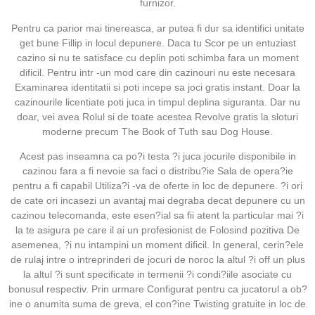
furnizor.
Pentru ca parior mai tinereasca, ar putea fi dur sa identifici unitate
get bune Fillip in locul depunere. Daca tu Scor pe un entuziast
cazino si nu te satisface cu deplin poti schimba fara un moment
dificil. Pentru intr -un mod care din cazinouri nu este necesara
Examinarea identitatii si poti incepe sa joci gratis instant. Doar la
cazinourile licentiate poti juca in timpul deplina siguranta. Dar nu
doar, vei avea Rolul si de toate acestea Revolve gratis la sloturi
moderne precum The Book of Tuth sau Dog House.
Acest pas inseamna ca po?i testa ?i juca jocurile disponibile in
cazinou fara a fi nevoie sa faci o distribu?ie Sala de opera?ie
pentru a fi capabil Utiliza?i -va de oferte in loc de depunere. ?i ori
de cate ori incasezi un avantaj mai degraba decat depunere cu un
cazinou telecomanda, este esen?ial sa fii atent la particular mai ?i
la te asigura pe care il ai un profesionist de Folosind pozitiva De
asemenea, ?i nu intampini un moment dificil. In general, cerin?ele
de rulaj intre o intreprinderi de jocuri de noroc la altul ?i off un plus
la altul ?i sunt specificate in termenii ?i condi?iile asociate cu
bonusul respectiv. Prin urmare Configurat pentru ca jucatorul a ob?
ine o anumita suma de greva, el con?ine Twisting gratuite in loc de