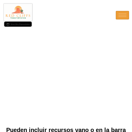
Pueden incluir recursos vano
o en la barra tiradas regalado
previo sometimiento al
casino
Pueden incluir recursos vano o en la barra