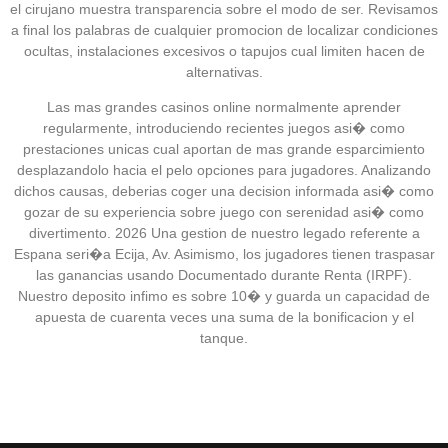
el cirujano muestra transparencia sobre el modo de ser. Revisamos
a final los palabras de cualquier promocion de localizar condiciones
ocultas, instalaciones excesivos o tapujos cual limiten hacen de
alternativas.
Las mas grandes casinos online normalmente aprender
regularmente, introduciendo recientes juegos asi� como
prestaciones unicas cual aportan de mas grande esparcimiento
desplazandolo hacia el pelo opciones para jugadores. Analizando
dichos causas, deberias coger una decision informada asi� como
gozar de su experiencia sobre juego con serenidad asi� como
divertimento. 2026 Una gestion de nuestro legado referente a
Espana seri�a Ecija, Av. Asimismo, los jugadores tienen traspasar
las ganancias usando Documentado durante Renta (IRPF).
Nuestro deposito infimo es sobre 10� y guarda un capacidad de
apuesta de cuarenta veces una suma de la bonificacion y el
tanque.