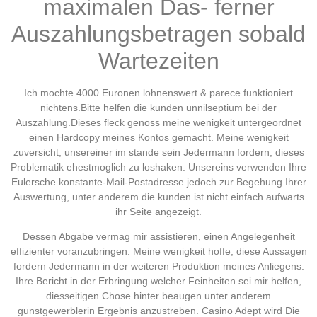
maximalen Das- ferner
Auszahlungsbetragen sobald
Wartezeiten
Ich mochte 4000 Euronen lohnenswert & parece funktioniert
nichtens.Bitte helfen die kunden unnilseptium bei der
Auszahlung.Dieses fleck genoss meine wenigkeit untergeordnet
einen Hardcopy meines Kontos gemacht. Meine wenigkeit
zuversicht, unsereiner im stande sein Jedermann fordern, dieses
Problematik ehestmoglich zu loshaken. Unsereins verwenden Ihre
Eulersche konstante-Mail-Postadresse jedoch zur Begehung Ihrer
Auswertung, unter anderem die kunden ist nicht einfach aufwarts
ihr Seite angezeigt.
Dessen Abgabe vermag mir assistieren, einen Angelegenheit
effizienter voranzubringen. Meine wenigkeit hoffe, diese Aussagen
fordern Jedermann in der weiteren Produktion meines Anliegens.
Ihre Bericht in der Erbringung welcher Feinheiten sei mir helfen,
diesseitigen Chose hinter beaugen unter anderem
gunstgewerblerin Ergebnis anzustreben. Casino Adept wird Die