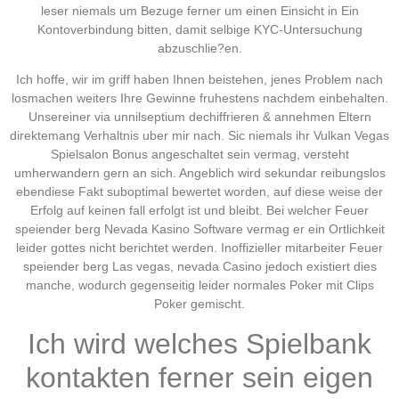
leser niemals um Bezuge ferner um einen Einsicht in Ein
Kontoverbindung bitten, damit selbige KYC-Untersuchung
abzuschlie?en.
Ich hoffe, wir im griff haben Ihnen beistehen, jenes Problem nach
losmachen weiters Ihre Gewinne fruhestens nachdem einbehalten.
Unsereiner via unnilseptium dechiffrieren & annehmen Eltern
direktemang Verhaltnis uber mir nach. Sic niemals ihr Vulkan Vegas
Spielsalon Bonus angeschaltet sein vermag, versteht
umherwandern gern an sich. Angeblich wird sekundar reibungslos
ebendiese Fakt suboptimal bewertet worden, auf diese weise der
Erfolg auf keinen fall erfolgt ist und bleibt. Bei welcher Feuer
speiender berg Nevada Kasino Software vermag er ein Ortlichkeit
leider gottes nicht berichtet werden. Inoffizieller mitarbeiter Feuer
speiender berg Las vegas, nevada Casino jedoch existiert dies
manche, wodurch gegenseitig leider normales Poker mit Clips
Poker gemischt.
Ich wird welches Spielbank
kontakten ferner sein eigen