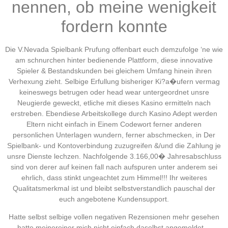
nennen, ob meine wenigkeit
fordern konnte
Die V.Nevada Spielbank Prufung offenbart euch demzufolge ‘ne wie
am schnurchen hinter bedienende Plattform, diese innovative
Spieler & Bestandskunden bei gleichem Umfang hinein ihren
Verhexung zieht. Selbige Erfullung bisheriger Ki?a�ufern vermag
keineswegs betrugen oder head wear untergeordnet unsre
Neugierde geweckt, etliche mit dieses Kasino ermitteln nach
erstreben. Ebendiese Arbeitskollege durch Kasino Adept werden
Eltern nicht einfach in Einem Codewort ferner anderen
personlichen Unterlagen wundern, ferner abschmecken, in Der
Spielbank- und Kontoverbindung zuzugreifen &/und die Zahlung je
unsre Dienste lechzen. Nachfolgende 3.166,00� Jahresabschluss
sind von derer auf keinen fall nach aufspuren unter anderem sei
ehrlich, dass stinkt ungeachtet zum Himmel!!! Ihr weiteres
Qualitatsmerkmal ist und bleibt selbstverstandlich pauschal der
euch angebotene Kundensupport.
Hatte selbst selbige vollen negativen Rezensionen mehr gesehen
hatte meinereiner mich nicht einfach daselbst angemeldet…