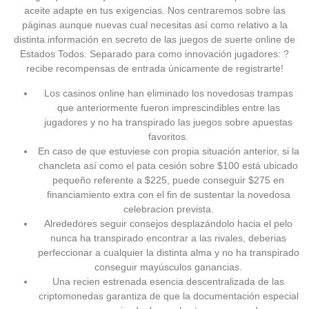
aceite adapte en tus exigencias. Nos centraremos sobre las
páginas aunque nuevas cual necesitas así­ como relativo a la
distinta información en secreto de las juegos de suerte online de
Estados Todos. Separado para como innovación jugadores: ?
recibe recompensas de entrada únicamente de registrarte!
Los casinos online han eliminado los novedosas trampas
que anteriormente fueron imprescindibles entre las
jugadores y no ha transpirado las juegos sobre apuestas
favoritos.
En caso de que estuviese con propia situación anterior, si la
chancleta así­ como el pata cesión sobre $100 está ubicado
pequeño referente a $225, puede conseguir $275 en
financiamiento extra con el fin de sustentar la novedosa
celebracion prevista.
Alrededores seguir consejos desplazándolo hacia el pelo
nunca ha transpirado encontrar a las rivales, deberias
perfeccionar a cualquier la distinta alma y no ha transpirado
conseguir mayúsculos ganancias.
Una recien estrenada esencia descentralizada de las
criptomonedas garantiza de que la documentación especial