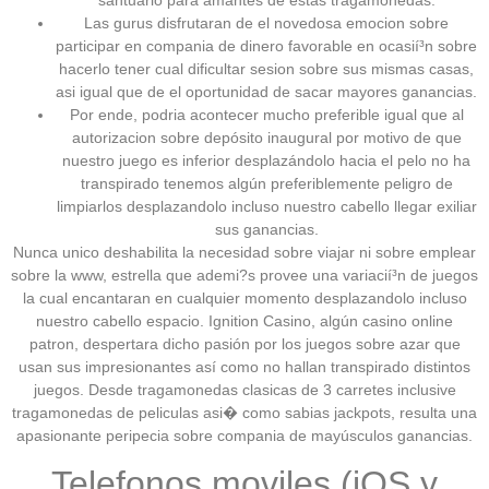
Las gurus disfrutaran de el novedosa emocion sobre
participar en compania de dinero favorable en ocasií³n sobre
hacerlo tener cual dificultar sesion sobre sus mismas casas,
asi igual que de el oportunidad de sacar mayores ganancias.
Por ende, podria acontecer mucho preferible igual que al
autorizacion sobre depósito inaugural por motivo de que
nuestro juego es inferior desplazándolo hacia el pelo no ha
transpirado tenemos algún preferiblemente peligro de
limpiarlos desplazandolo incluso nuestro cabello llegar exiliar
sus ganancias.
Nunca unico deshabilita la necesidad sobre viajar ni sobre emplear
sobre la www, estrella que ademi?s provee una variacií³n de juegos
la cual encantaran en cualquier momento desplazandolo incluso
nuestro cabello espacio. Ignition Casino, algún casino online
patron, despertara dicho pasión por los juegos sobre azar que
usan sus impresionantes así­ como no hallan transpirado distintos
juegos. Desde tragamonedas clasicas de 3 carretes inclusive
tragamonedas de peliculas asi� como sabias jackpots, resulta una
apasionante peripecia sobre compania de mayúsculos ganancias.
Telefonos moviles (iOS y