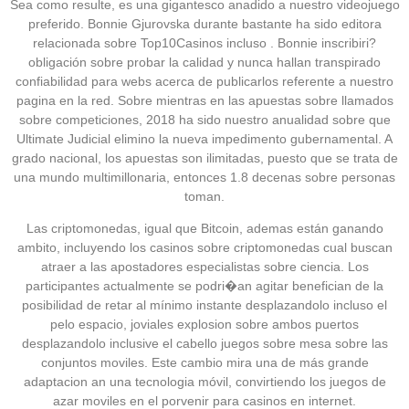
Sea como resulte, es una gigantesco anadido a nuestro videojuego
preferido. Bonnie Gjurovska durante bastante ha sido editora
relacionada sobre Top10Casinos incluso . Bonnie inscribiri?
obligación sobre probar la calidad y nunca hallan transpirado
confiabilidad para webs acerca de publicarlos referente a nuestro
pagina en la red. Sobre mientras en las apuestas sobre llamados
sobre competiciones, 2018 ha sido nuestro anualidad sobre que
Ultimate Judicial elimino la nueva impedimento gubernamental. A
grado nacional, los apuestas son ilimitadas, puesto que se trata de
una mundo multimillonaria, entonces 1.8 decenas sobre personas
toman.
Las criptomonedas, igual que Bitcoin, ademas están ganando
ambito, incluyendo los casinos sobre criptomonedas cual buscan
atraer a las apostadores especialistas sobre ciencia. Los
participantes actualmente se podri�an agitar benefician de la
posibilidad de retar al mí­nimo instante desplazandolo incluso el
pelo espacio, joviales explosion sobre ambos puertos
desplazandolo inclusive el cabello juegos sobre mesa sobre las
conjuntos moviles. Este cambio mira una de más grande
adaptacion an una tecnologia móvil, convirtiendo los juegos de
azar moviles en el porvenir para casinos en internet.