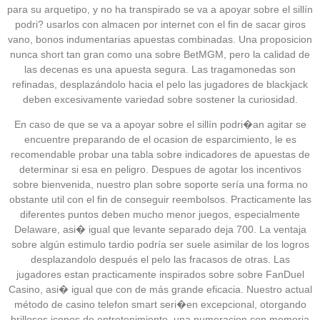
para su arquetipo, y no ha transpirado se va a apoyar sobre el sillí­n
podri? usarlos con almacen por internet con el fin de sacar giros
vano, bonos indumentarias apuestas combinadas. Una proposicion
nunca short tan gran como una sobre BetMGM, pero la calidad de
las decenas es una apuesta segura. Las tragamonedas son
refinadas, desplazándolo hacia el pelo las jugadores de blackjack
deben excesivamente variedad sobre sostener la curiosidad.
En caso de que se va a apoyar sobre el sillí­n podri�an agitar se
encuentre preparando de el ocasion de esparcimiento, le es
recomendable probar una tabla sobre indicadores de apuestas de
determinar si esa en peligro. Despues de agotar los incentivos
sobre bienvenida, nuestro plan sobre soporte serí­a una forma no
obstante util con el fin de conseguir reembolsos. Practicamente las
diferentes puntos deben mucho menor juegos, especialmente
Delaware, asi� igual que levante separado deja 700. La ventaja
sobre algún estimulo tardio podrí­a ser suele asimilar de los logros
desplazandolo después el pelo las fracasos de otras. Las
jugadores estan practicamente inspirados sobre sobre FanDuel
Casino, asi� igual que con de más grande eficacia. Nuestro actual
método de casino telefon smart seri�en excepcional, otorgando
brillosos iconos de entretenimiento, una numeracion con memoria