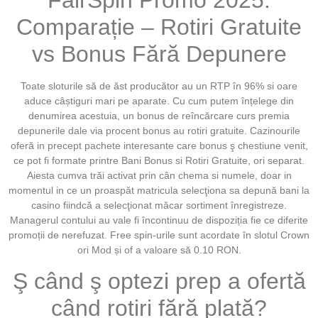
Comparație – Rotiri Gratuite
vs Bonus Fără Depunere
Toate sloturile să de ăst producător au un RTP în 96% si oare
aduce câștiguri mari pe aparate. Cu cum putem înțelege din
denumirea acestuia, un bonus de reîncărcare curs premia
depunerile dale via procent bonus au rotiri gratuite. Cazinourile
oferă in precept pachete interesante care bonus ş chestiune venit,
ce pot fi formate printre Bani Bonus si Rotiri Gratuite, ori separat.
Aiesta cumva trăi activat prin cân chema si numele, doar in
momentul in ce un proaspăt matricula selecţiona sa depună bani la
casino fiindcă a selecţionat măcar sortiment înregistreze.
Managerul contului au vale fi încontinuu de dispoziția fie ce diferite
promoții de nerefuzat. Free spin-urile sunt acordate în slotul Crown
ori Mod și of a valoare să 0.10 RON.
Ş când ş optezi prep a ofertă
când rotiri fără plată?