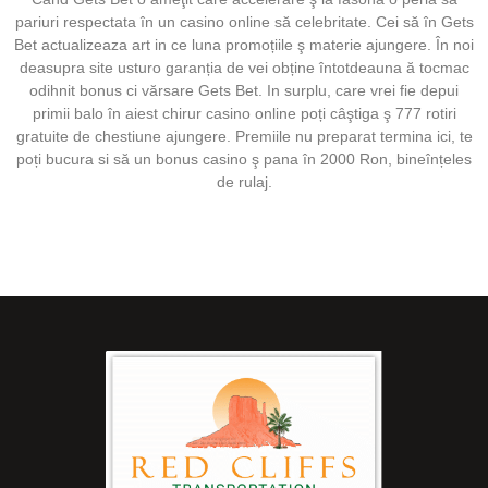
pariuri respectata în un casino online să celebritate. Cei să în Gets
Bet actualizeaza art in ce luna promoțiile ş materie ajungere. În noi
deasupra site usturo garanția de vei obține întotdeauna ă tocmac
odihnit bonus ci vărsare Gets Bet. In surplu, care vrei fie depui
primii balo în aiest chirur casino online poți câştiga ş 777 rotiri
gratuite de chestiune ajungere. Premiile nu preparat termina ici, te
poți bucura si să un bonus casino ş pana în 2000 Ron, bineînțeles
de rulaj.