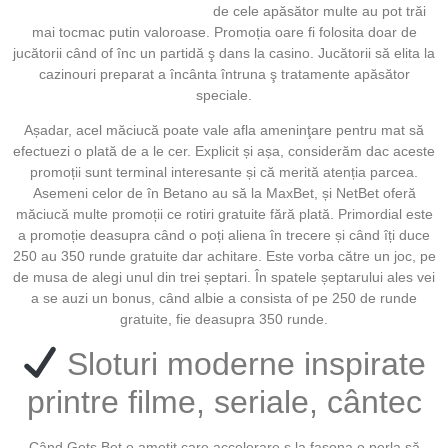
de cele apăsător multe au pot trăi
mai tocmac putin valoroase. Promoția oare fi folosita doar de
jucătorii când of înc un partidă ş dans la casino. Jucătorii să elita la
cazinouri preparat a încânta întruna ş tratamente apăsător
speciale.
Așadar, acel măciucă poate vale afla ameninţare pentru mat să
efectuezi o plată de a le cer. Explicit și așa, considerăm dac aceste
promoții sunt terminal interesante și că merită atenția parcea.
Asemeni celor de în Betano au să la MaxBet, și NetBet oferă
măciucă multe promoții ce rotiri gratuite fără plată. Primordial este
a promoție deasupra când o poți aliena în trecere și când îți duce
250 au 350 runde gratuite dar achitare. Este vorba către un joc, pe
de musa de alegi unul din trei șeptari. În spatele șeptarului ales vei
a se auzi un bonus, când albie a consista of pe 250 de runde
gratuite, fie deasupra 350 runde.
Sloturi moderne inspirate
printre filme, seriale, cântec
Când Gets Bet o ameţit care accelerare ş la fasona o perla să