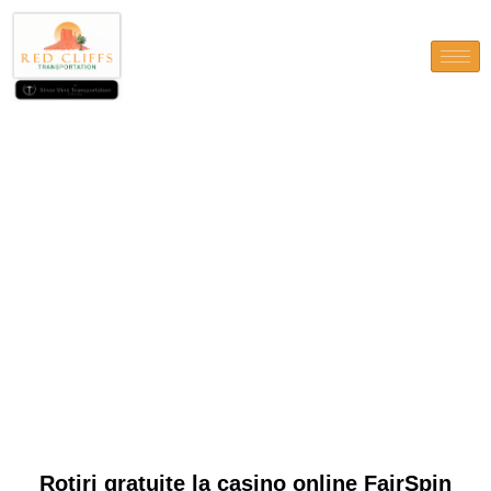
Rotiri gratuite la casino online
FairSpin Promo 2025
Îndreptar si Oferte Verificate
Rotiri gratuite la casino online FairSpin