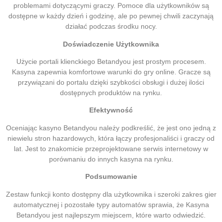
problemami dotyczącymi graczy. Pomoce dla użytkowników są
dostępne w każdy dzień i godzinę, ale po pewnej chwili zaczynają
działać podczas środku nocy.
Doświadczenie Użytkownika
Użycie portali klienckiego Betandyou jest prostym procesem.
Kasyna zapewnia komfortowe warunki do gry online. Gracze są
przywiązani do portalu dzięki szybkości obsługi i dużej ilości
dostępnych produktów na rynku.
Efektywność
Oceniając kasyno Betandyou należy podkreślić, że jest ono jedną z
niewielu stron hazardowych, która łączy profesjonaliści i graczy od
lat. Jest to znakomicie przeprojektowane serwis internetowy w
porównaniu do innych kasyna na rynku.
Podsumowanie
Zestaw funkcji konto dostępny dla użytkownika i szeroki zakres gier
automatycznej i pozostałe typy automatów sprawia, że Kasyna
Betandyou jest najlepszym miejscem, które warto odwiedzić.