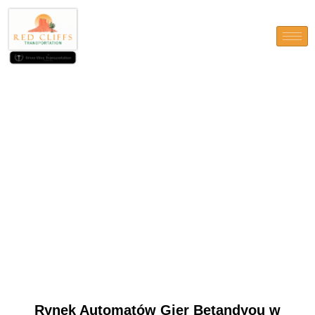
Rynek Automatów Gier
Betandyou w Kasynie Online
Rynek Automatów Gier Betandyou w